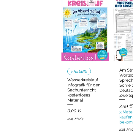
Am Str
Schnellansicht
Schn
FREEBIE
Wortsc
Wasserkreislauf
Sprec
Infografik für den
Schrei
Sachunterricht
Deutsc
kostenloses
Zweits
Material
Preis
3,99 €
Preis
0,00 €
3 Mater
kaufen,
inkl. MwSt.
bekom
inkl. Mw