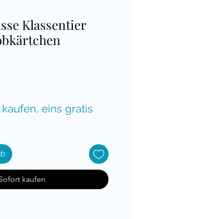
asse Klassentier
Lobkärtchen
is
 kaufen, eins gratis
rb
Sofort kaufen