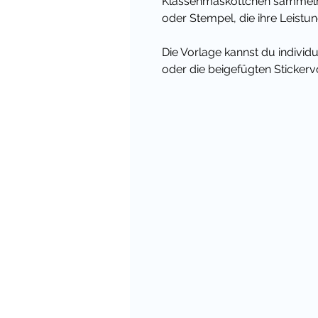
Klassenmaskottchen sammeln 
oder Stempel, die ihre Leistu
Die Vorlage kannst du individ
oder die beigefügten Stickerv
Ich wünsche Dir viel Freude 
wenn Du mir eine positive Be
Übrigens habe ich für viele 
passendes Materialpaket - dam
zum Einzelkauf!
Viele liebe Grüße,
Deine Cindy