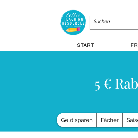
START
FR
5 € Rab
Geld sparen
Fächer
Sais