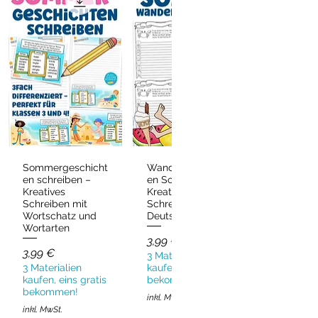
Sommergeschicht
Wandergeschicht
Schnellansicht
Schnellansicht
en schreiben –
en Sommer –
Kreatives
Kreatives
Schreiben mit
Schreiben
Wortschatz und
Deutsch & DaZ
Wortarten
Preis
3,99 €
Preis
3,99 €
3 Materialien
3 Materialien
kaufen, eins gratis
kaufen, eins gratis
bekommen!
bekommen!
inkl. MwSt.
inkl. MwSt.