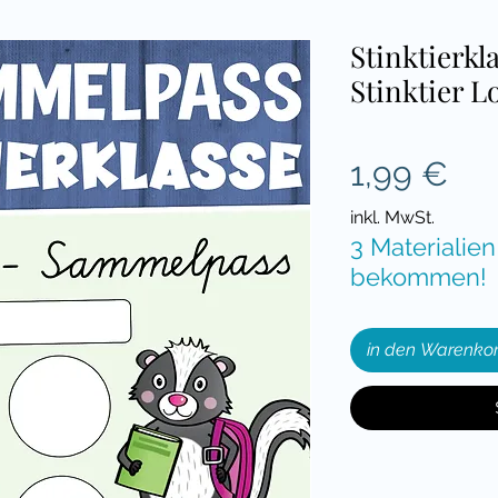
Stinktierkl
Stinktier 
Pre
1,99 €
inkl. MwSt.
3 Materialien
bekommen!
in den Warenko