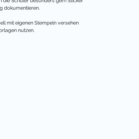
die Schüler besonders gern Sticker
ng dokumentieren.
uell mit eigenen Stempeln versehen
orlagen nutzen.
damit und würde mich RIESIG freuen,
wertung hinterlassen würdest.
Klassenmaskottchen auch ein
it sparst du viel Geld im Vergleich