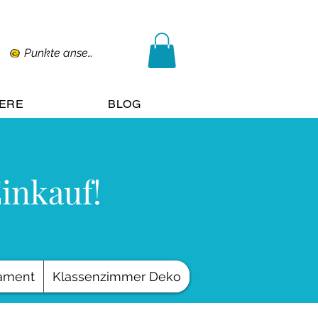
Punkte ansehen
IERE
BLOG
Einkauf!
ament
Klassenzimmer Deko