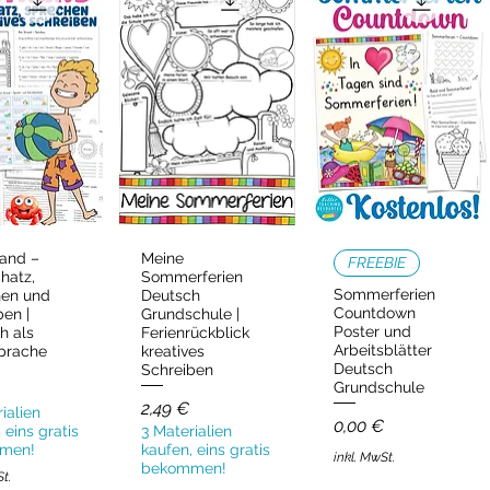
and –
Meine
ellansicht
Schnellansicht
Schnellansicht
FREEBIE
hatz,
Sommerferien
Sommerferien
hen und
Deutsch
Countdown
ben |
Grundschule |
Poster und
h als
Ferienrückblick
Arbeitsblätter
prache
kreatives
Deutsch
Schreiben
Grundschule
Preis
2,49 €
ialien
Preis
0,00 €
 eins gratis
3 Materialien
men!
kaufen, eins gratis
inkl. MwSt.
bekommen!
St.