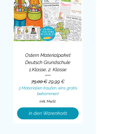
Ostern Materialpaket
Deutsch Grundschule
1.Klasse, 2. Klasse
Standardpreis
Sale-Preis
75,00 €
29,99 €
3 Materialien kaufen, eins gratis
bekommen!
inkl. MwSt.
in den Warenkorb
Sale
BUNDLE
BUNDLE
BUNDLE
BUNDLE
BUNDLE
BUNDLE
BUNDLE
BUNDLE
BUNDLE
BUNDLE
BUNDLE
BUNDLE
BUNDLE
BUNDLE
BUNDLE
BUNDLE
BUNDLE
Sale
BUNDLE
Sale
BUNDLE
BUNDLE