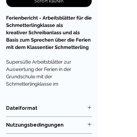
Sofort kaufen
Ferienbericht - Arbeitsblätter für die
Schmetterlingklasse als
kreativer Schreibanlass und als
Basis zum Sprechen über die Ferien
mit dem Klassentier Schmetterling
Supersüße Arbeitsblätter zur
Auswertung der Ferien in der
Grundschule mit der
Schmetterlingklasse im
Deutschunterricht.
Achtung!
Du kannst viel Geld sparen,
Dateiformat
wenn du dir mein riesiges
PDF
Materialpaket kaufst. Darin enthalten
Nutzungsbedingungen
sind alle Materialien, die ich für dieses
Klassenmaskottchen erstellt habe.
Die Nutzung meiner Unterrichtsmaterialien