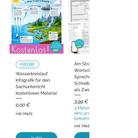
Am Strand –
FREEBIE
Wortschatz,
Wasserkreislauf
Sprechen und
Infografik für den
Schreiben | Deutsch
Sachunterricht
als Zweitsprache
kostenloses Material
Preis
3,99 €
Preis
0,00 €
3 Materialien kaufen,
eins gratis
inkl. MwSt.
bekommen!
inkl. MwSt.
in den
in den