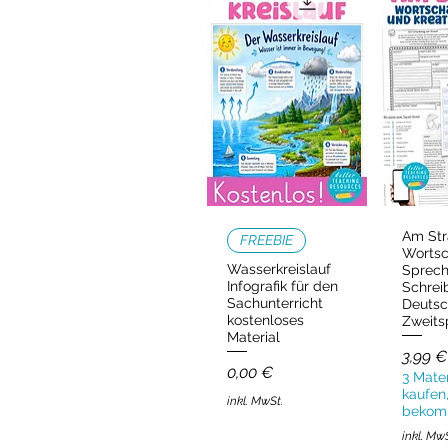
Am Str
Schnellansicht
Schn
FREEBIE
Wortsc
Wasserkreislauf
Sprec
Infografik für den
Schrei
Sachunterricht
Deutsc
kostenloses
Zweits
Material
Preis
3,99 €
Preis
0,00 €
3 Mater
kaufen,
inkl. MwSt.
bekom
inkl. Mw