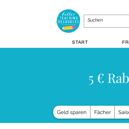
START
FR
5 € Rab
Geld sparen
Fächer
Sais