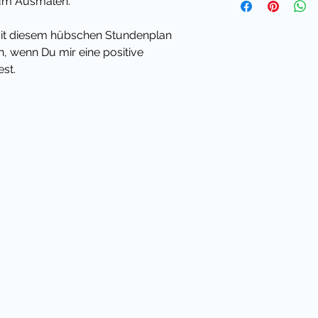
 zum Ausmalen.
mit diesem hübschen Stundenplan
, wenn Du mir eine positive
st.
Klassenmaskottchen auch ein
it sparst du viel Geld im Vergleich
 Blog findest du viele
en für die Klassentiere.