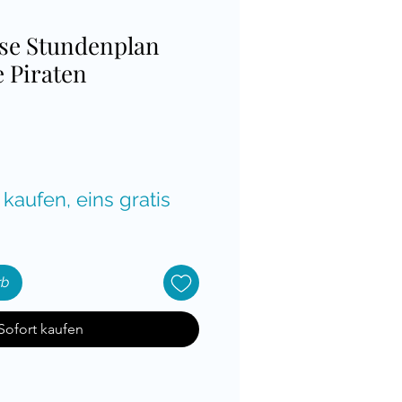
sse Stundenplan
e Piraten
is
 kaufen, eins gratis
rb
Sofort kaufen