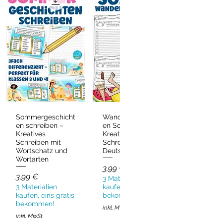
Sommergeschicht
Wandergeschicht
Schnellansicht
Schnellansicht
en schreiben –
en Sommer –
Kreatives
Kreatives
Schreiben mit
Schreiben
Wortschatz und
Deutsch & DaZ
Wortarten
Preis
3,99 €
Preis
3,99 €
3 Materialien
3 Materialien
kaufen, eins gratis
kaufen, eins gratis
bekommen!
bekommen!
inkl. MwSt.
inkl. MwSt.