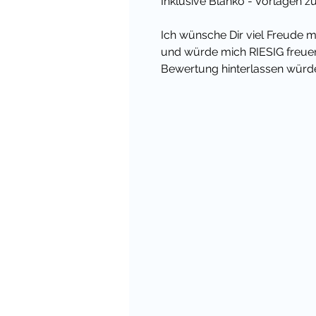
Inklusive Blanko - Vorlagen
Ich wünsche Dir viel Freude 
und würde mich RIESIG freuen
Bewertung hinterlassen würde
Übrigens habe ich für viele 
passendes Materialpaket - dam
zum Einzelkauf! Und in meinem
Unterrichtsideen und Materiali
Viele liebe Grüße,
Deine Cindy