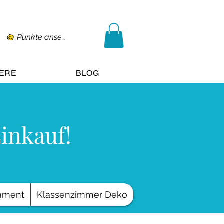
Punkte ansehen
IERE
BLOG
Einkauf!
ament
Klassenzimmer Deko