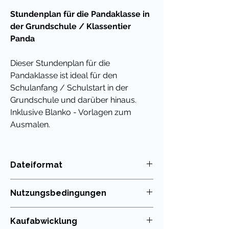
Stundenplan für die Pandaklasse in
der Grundschule / Klassentier
Panda
Dieser Stundenplan für die
Pandaklasse
ist ideal für den
Schulanfang / Schulstart in der
Grundschule und darüber hinaus.
Inklusive Blanko - Vorlagen zum
Ausmalen.
Ich wünsche Dir viel Freude mit
diesem hübschen Stundenplan
Dateiformat
und würde mich RIESIG freuen, wenn
PDF
Du mir eine positive Bewertung
Nutzungsbedingungen
hinterlassen würdest.
Die Nutzung meiner Unterrichtsmaterialien
Kaufabwicklung
Übrigens habe ich für viele
ist nur für die eigenen Klassen erlaubt. Die