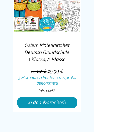
Ostern Materialpaket
Deutsch Grundschule
1.Klasse, 2. Klasse
Standardpreis
Sale-Preis
75,00 €
29,99 €
3 Materialien kaufen, eins gratis
bekommen!
inkl. MwSt.
in den Warenkorb
Sale
BUNDLE
BUNDLE
BUNDLE
BUNDLE
BUNDLE
BUNDLE
BUNDLE
BUNDLE
BUNDLE
BUNDLE
BUNDLE
BUNDLE
BUNDLE
BUNDLE
BUNDLE
BUNDLE
BUNDLE
Sale
BUNDLE
Sale
BUNDLE
BUNDLE