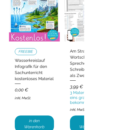
Am Strand –
FREEBIE
Wortschatz,
Wasserkreislauf
Sprechen und
Infografik für den
Schreiben | Deutsch
Sachunterricht
als Zweitsprache
kostenloses Material
Preis
3,99 €
Preis
0,00 €
3 Materialien kaufen,
eins gratis
inkl. MwSt.
bekommen!
inkl. MwSt.
in den
in den
Warenkorb
Warenkorb