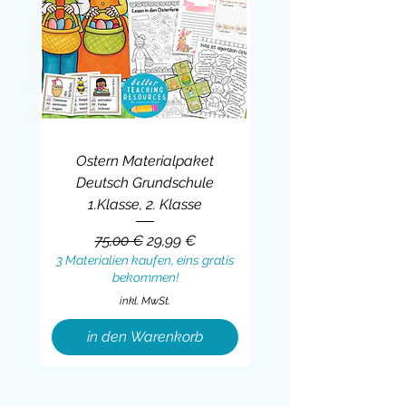
Ostern Materialpaket
Deutsch Grundschule
1.Klasse, 2. Klasse
Standardpreis
Sale-Preis
75,00 €
29,99 €
3 Materialien kaufen, eins gratis
bekommen!
inkl. MwSt.
in den Warenkorb
Sale
BUNDLE
BUNDLE
BUNDLE
BUNDLE
BUNDLE
BUNDLE
BUNDLE
BUNDLE
BUNDLE
BUNDLE
BUNDLE
BUNDLE
BUNDLE
BUNDLE
BUNDLE
BUNDLE
BUNDLE
Sale
BUNDLE
Sale
BUNDLE
BUNDLE