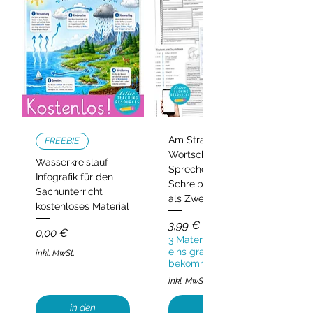
Am Strand –
FREEBIE
Wortschatz,
Wasserkreislauf
Sprechen und
Infografik für den
Schreiben | Deutsch
Sachunterricht
als Zweitsprache
kostenloses Material
Preis
3,99 €
Preis
0,00 €
3 Materialien kaufen,
eins gratis
inkl. MwSt.
bekommen!
inkl. MwSt.
in den
in den