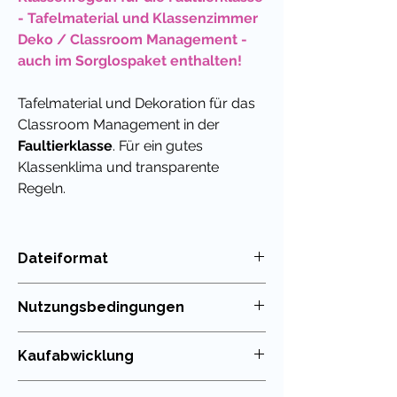
- Tafelmaterial und Klassenzimmer
Deko / Classroom Management -
auch im Sorglospaket enthalten!
Tafelmaterial und Dekoration für das
Classroom Management in der
Faultierklasse
. Für ein gutes
Klassenklima und transparente
Regeln.
Mit diesen praktischen
Schildern kannst du die Klassenregeln
Dateiformat
für deinen Unterricht und das
PDF
Verhalten in der Schule visualisieren.
Nutzungsbedingungen
Das
Klassentier Faultier
hilft dabei,
die gemeinsamen Regeln klar
Die Nutzung meiner Unterrichtsmaterialien
Kaufabwicklung
darzustellen und nachhaltig
ist nur für die eigenen Klassen erlaubt. Die
Weitergabe im Kollegium oder in
umzusetzen.
Du kannst die in meinem Shop erworbenen
Tauschbörsen ist untersagt!