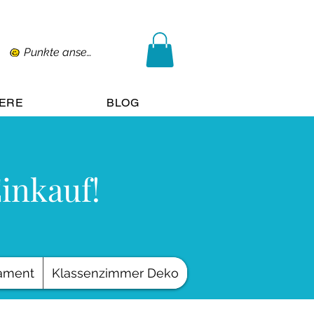
Punkte ansehen
IERE
BLOG
Einkauf!
ament
Klassenzimmer Deko