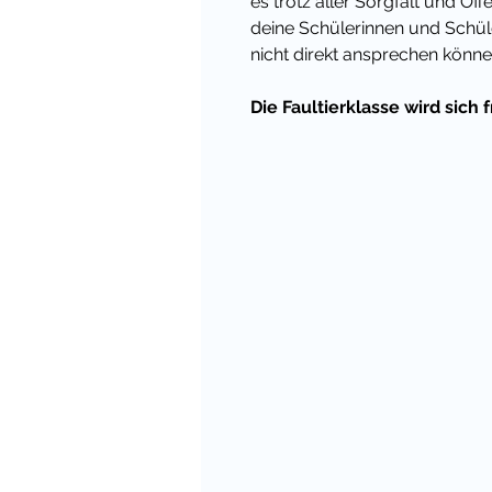
es trotz aller Sorgfalt und O
deine Schülerinnen und Schül
nicht direkt ansprechen könne
Die Faultierklasse wird sich 
Wenn du eine offene Kommunik
Herausforderungen deiner Sc
möchtest, bietet eine selbstg
wunderbare Möglichkeit für de
Du hast gar kein Klassentier
Auch wenn du kein Klassenma
dir einfach ein Lieblingstier
riesigen Angebot an Materiali
Maskottchen können Grundschü
großen Sorgen auszudrücken