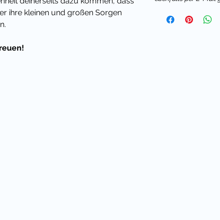
ffenheit deinerseits dazu kommen, dass
er ihre kleinen und großen Sorgen
n.
freuen!
ation über die täglichen
hülerinnen und Schüler fördern
ebastelte Kummerkiste eine
ine Schüler, ihre Anliegen zu äußern.
? Macht nix!
skottchen hast - kein Problem! Suche
 oder ein Klassenmotto aus meinem
en aus - denn Kuscheltiere oder
lern dabei helfen, ihre kleinen und
.