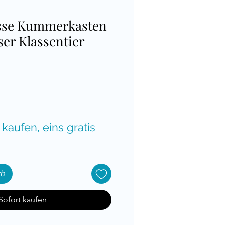
asse Kummerkasten
er Klassentier
is
 kaufen, eins gratis
rb
Sofort kaufen