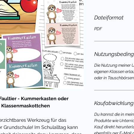
Dateiformat
PDF
Nutzungsbedin
Die Nutzung meiner Un
eigenen Klassen erla
oder in Tauschbörsen 
r Faultier - Kummerkasten oder
Kaufabwicklung
in Klassenmaskottchen
Du kannst die in mei
erzichtbares Werkzeug für das
Produkte wie Unterri
 Grundschule! Im Schulalltag kann
Kauf direkt herunterl
ebenfalls per E-Mail 