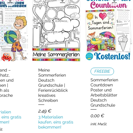
steln! Eine einfache Kiste genügt!
e nützliche Seiten und steht dir direkt
rfügung. So kannst du sofort loslegen
erkiste basteln.
 Materialpaket für dein Klassentier!
and –
Meine
ellansicht
Schnellansicht
Schnellansicht
FREEBIE
hatz,
Sommerferien
Klassenmaskottchen auch ein
Sommerferien
hen und
Deutsch
it sparst du viel Geld im Vergleich
Countdown
ben |
Grundschule |
Poster und
h als
Ferienrückblick
tolle Vorlagen für deinen Unterricht in
Arbeitsblätter
prache
kreatives
aus.
Deutsch
Schreiben
Grundschule
Preis
2,49 €
t diesem liebevoll gestalteten
ialien
Preis
0,00 €
 eins gratis
3 Materialien
auen und Bindung in deiner
men!
kaufen, eins gratis
inkl. MwSt.
ich RIESIG freuen, wenn Du mir eine
bekommen!
St.