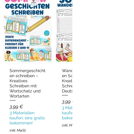
Sommergeschicht
Wandergeschicht
Schnellansicht
Schnellansicht
en schreiben –
en Sommer –
Kreatives
Kreatives
Schreiben mit
Schreiben
Wortschatz und
Deutsch & DaZ
Wortarten
Preis
3,99 €
Preis
3,99 €
3 Materialien
3 Materialien
kaufen, eins gratis
kaufen, eins gratis
bekommen!
bekommen!
inkl. MwSt.
inkl. MwSt.