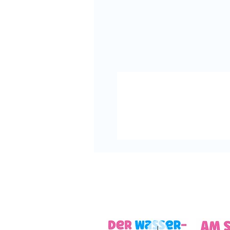
Praktische Bastelvorlagen u
Beziehung und ein wertschä
Faultierklasse
Die mit dem charmanten Klas
Briefvorlage erleichtert es d
fördert gleichzeitig eine pos
Lehrkraft. Diese Verbindung zu
Vertrautheit und einen Ankerp
und ihre Sorgen teilen zu kön
Das Material bietet eine Vielz
verschiedenen Designs, mit de
gestalten kannst, um sie perfe
anzupassen. Ihr könnt natürl
Schüler aktiv an der Gestaltu
mit einbezogen ist, entsteht e
Vertrauen und die Offenheit fö