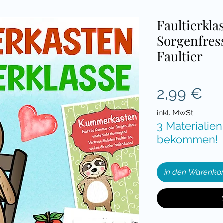
Faultierkl
Sorgenfress
Faultier
Pre
2,99 €
inkl. MwSt.
3 Materialien
bekommen!
in den Warenko