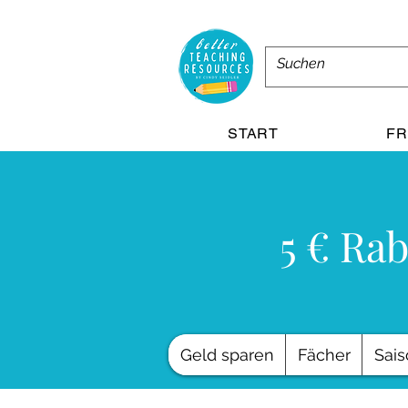
START
FR
5 € Rab
Geld sparen
Fächer
Sais