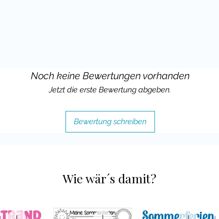
nd Sorgenbriefe für eine positive
tzendes Klassenklima in der
senmaskottchen gestaltete
einen Schülern, sich auszudrücken, und
Noch keine Bewertungen vorhanden
itive Verbindung zwischen Klasse und
m Klassentier bietet gleichzeitig eine
Jetzt die erste Bewertung abgeben.
unkt für die Schüler, um sich öffnen
nen.
Bewertung schreiben
ahl von Bastelvorlagen in
nen du die Sorgenkiste individuell
kt an euer Klassentier Faultier
ich auch gemeinsam basteln! Indem die
Wie wär´s damit?
ng beteiligt werden und das Klassentier
ine persönliche Bindung, die das
rdert.