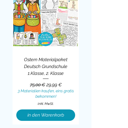
Ostern Materialpaket
Deutsch Grundschule
1.Klasse, 2. Klasse
Standardpreis
Sale-Preis
75,00 €
29,99 €
3 Materialien kaufen, eins gratis
bekommen!
inkl. MwSt.
in den Warenkorb
Sale
BUNDLE
BUNDLE
BUNDLE
BUNDLE
BUNDLE
BUNDLE
BUNDLE
BUNDLE
BUNDLE
BUNDLE
BUNDLE
BUNDLE
BUNDLE
BUNDLE
BUNDLE
BUNDLE
BUNDLE
Sale
BUNDLE
Sale
BUNDLE
BUNDLE