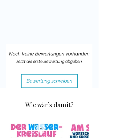
meine Klassenmaskottchen
Materialien hinterlassen würdest.
Vielleicht magst Du ja auch meine
Unterrichtsideen für die
Hamsterklasse
im Einsatz bei
Instagram zeigen und mich verlinken.
Noch keine Bewertungen vorhanden
Viele liebe Grüße,
Jetzt die erste Bewertung abgeben.
Deine Cindy Seidler
Bewertung schreiben
Wie wär´s damit?