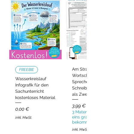
Am Strand –
FREEBIE
Wortschatz,
Wasserkreislauf
Sprechen und
Infografik für den
Schreiben | Deutsch
Sachunterricht
als Zweitsprache
kostenloses Material
Preis
3,99 €
Preis
0,00 €
3 Materialien kaufen,
eins gratis
inkl. MwSt.
bekommen!
inkl. MwSt.