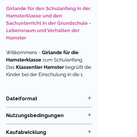
Girlande für den Schulanfang in der
Hamsterklasse und den
Sachunterricht in der Grundschule -
Lebensraum und Verhalten der
Hamster
Willkommens -
Girlande für die
Hamsterklasse
zum Schulanfang.
Das
Klassentier Hamster
begrüßt die
Kinder bei der Einschulung in die 1.
Klasse und ist auch im Jahresverlauf
eine hübsche Dekoration für das
Klassenzimmer.
Dateiformat
PDF
Auch im Sachunterricht sind
Nutzungsbedingungen
Girlanden und Wimpel mit Tieren
immer wieder beliebt. Denn
Die Nutzung meiner Unterrichtsmaterialien
Kaufabwicklung
ansprechende Bilder, die den
ist nur für die eigenen Klassen erlaubt. Die