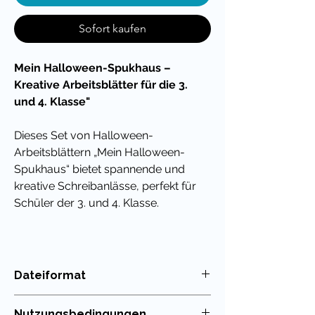
Sofort kaufen
Mein Halloween-Spukhaus –
Kreative Arbeitsblätter für die 3.
und 4. Klasse"
Dieses Set von Halloween-
Arbeitsblättern „Mein Halloween-
Spukhaus“ bietet spannende und
kreative Schreibanlässe, perfekt für
Schüler der 3. und 4. Klasse.
Die Arbeitsblätter regen die Schüler
dazu an, ihre eigenen Halloween-
Erlebnisse zu schildern und ihre
Dateiformat
Fantasie zu entfalten. Fragen wie „Das
PDF
war gruselig“, „Meine Ausbeute“ und
Nutzungsbedingungen