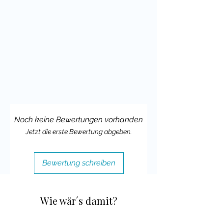
Visuell ansprechend
: Die
Arbeitsblätter sind liebevoll
gestaltet, was die Kinder motiviert,
sich mit den Aufgaben zu
beschäftigen und ihre Gedanken
auszudrücken.
Ideal für DAZ-Schüler
: Durch die
klare Struktur und die sprachlichen
Anregungen sind die Arbeitsblätter
auch bestens für Deutsch als
Noch keine Bewertungen vorhanden
Zweitsprache (DAZ) geeignet.
Jetzt die erste Bewertung abgeben.
Diese Arbeitsblätter sind eine perfekte
Ergänzung für den Deutschunterricht
Bewertung schreiben
in der Halloween-Zeit und
ermöglichen es den Schülern, sich
auf spielerische Weise mit Sprache
Wie wär´s damit?
und Schreiben auseinanderzusetzen.