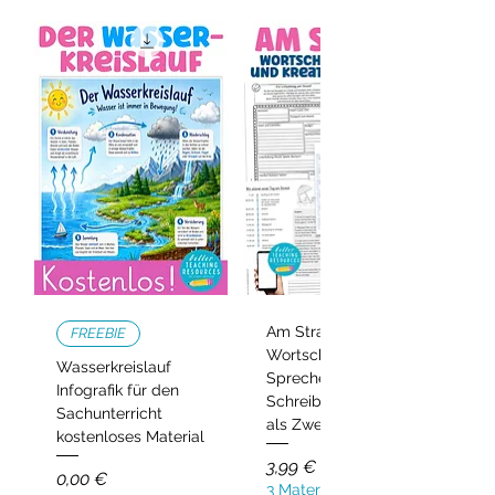
Einfach die PDF ausdrucken und
sofort im Klassenzimmer einsetzen.
Am Strand –
FREEBIE
Wortschatz,
Wasserkreislauf
Sprechen und
Infografik für den
Schreiben | Deutsch
Sachunterricht
als Zweitsprache
kostenloses Material
Preis
3,99 €
Preis
0,00 €
3 Materialien kaufen,