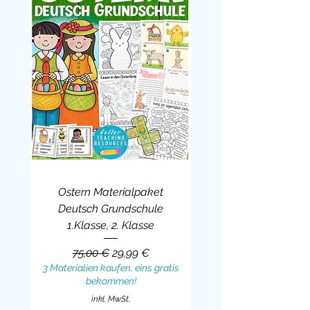
Ostern Materialpaket
Deutsch Grundschule
1.Klasse, 2. Klasse
Standardpreis
Sale-Preis
75,00 €
29,99 €
3 Materialien kaufen, eins gratis
bekommen!
inkl. MwSt.