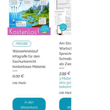
Am Strand –
FREEBIE
Wortschatz,
Wasserkreislauf
Sprechen und
Infografik für den
Schreiben | Deutsch
Sachunterricht
als Zweitsprache
kostenloses Material
Preis
3,99 €
Preis
0,00 €
3 Materialien kaufen,
eins gratis
inkl. MwSt.
bekommen!
inkl. MwSt.
in den
in den
Warenkorb
Warenkorb