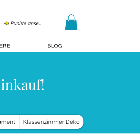
Punkte ansehen
IERE
BLOG
Einkauf!
ament
Klassenzimmer Deko