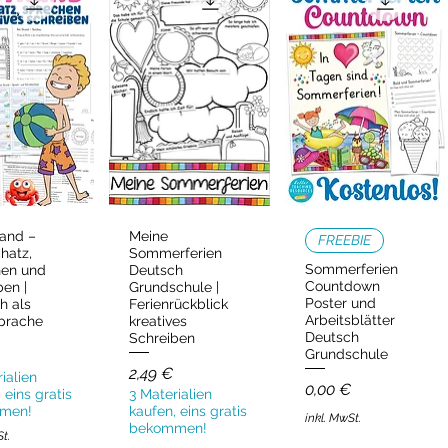
and –
Meine
ellansicht
Schnellansicht
Schnellansicht
FREEBIE
hatz,
Sommerferien
Sommerferien
hen und
Deutsch
Countdown
ben |
Grundschule |
Poster und
h als
Ferienrückblick
Arbeitsblätter
prache
kreatives
Deutsch
Schreiben
Grundschule
Preis
2,49 €
ialien
Preis
0,00 €
 eins gratis
3 Materialien
men!
kaufen, eins gratis
inkl. MwSt.
bekommen!
St.