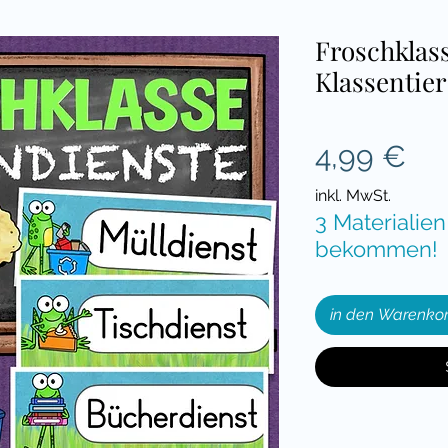
Froschklas
Klassentier
Pre
4,99 €
inkl. MwSt.
3 Materialien
bekommen!
in den Warenko