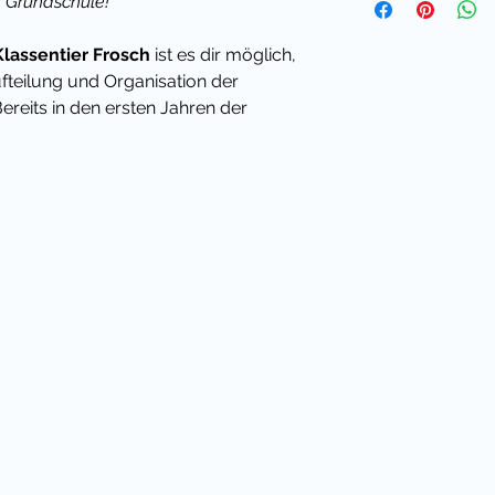
 Grundschule!
Klassentier Frosch
ist es dir möglich,
ufteilung und Organisation der
ereits in den ersten Jahren der
rch kleine Aufgaben aktiv in den
en. Das kann
 stärken und ein
Gefühl für
erzeugen.
 für die Affenklasse in der Praxis
deinen Grundschulalltag relevant sind.
n einfach auf Wäscheklammern aus
 entsprechende Klassenaufgabe
tchen selbst ergänzen!