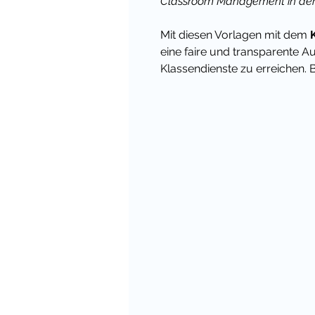
Classroom Management in der
Mit diesen Vorlagen mit dem
eine faire und transparente A
Klassendienste zu erreichen. B
Grundschule sollten Kinder du
Schulalltag einbezogen werd
ihr
Verantwortungsgefühl
zu
Gemeinschaft
in der Klasse 
So werden die Klassendienste
eingesetzt:
Laminiere die Karten, die für 
Die Namen der Kinder werde
Holz geschrieben und an die
gepinnt.
Praktisch: du kannst die Kär