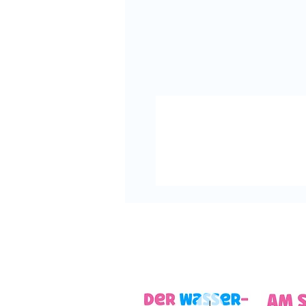
Ich habe auch hier (wie bei vie
Grundschule) extra Blanko - V
beigefügt, so dass weitere A
Ich würde mich RIESIG freuen,
Bewertung für meine Klassenm
würdest. Vielleicht magst Du 
Einsatz bei Instagram zeigen 
Viele liebe Grüße,
Deine Cindy Seidler