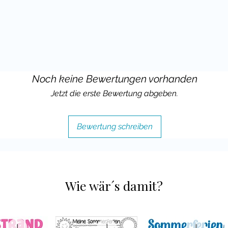
len meiner Materialien für die
orlagen für die eigene Gestaltung
ufgaben ergänzt werden können.
 wenn Du mir eine positive
Noch keine Bewertungen vorhanden
askottchen Materialien hinterlassen
ja auch meine Unterrichtsideen im
Jetzt die erste Bewertung abgeben.
und mich verlinken.
Bewertung schreiben
Wie wär´s damit?