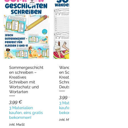
Sommergeschicht
Wandergeschicht
Schnellansicht
Schnellansicht
en schreiben –
en Sommer –
Kreatives
Kreatives
Schreiben mit
Schreiben
Wortschatz und
Deutsch & DaZ
Wortarten
Preis
3,99 €
Preis
3,99 €
3 Materialien
3 Materialien
kaufen, eins gratis
kaufen, eins gratis
bekommen!
bekommen!
inkl. MwSt.
inkl. MwSt.