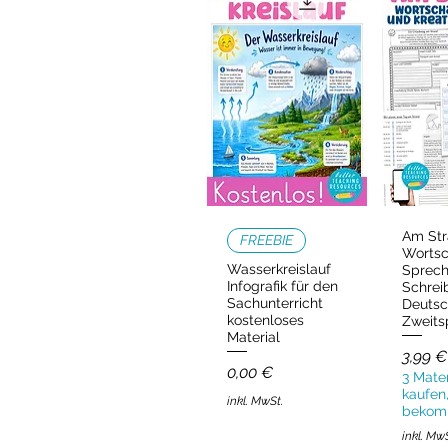
Am Str
Schnellansicht
Schn
FREEBIE
Wortsc
Wasserkreislauf
Sprec
Infografik für den
Schrei
Sachunterricht
Deutsc
kostenloses
Zweits
Material
Preis
3,99 €
Preis
0,00 €
3 Mater
kaufen,
inkl. MwSt.
bekom
inkl. Mw