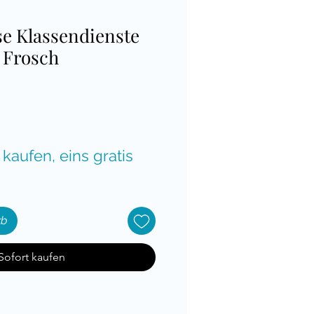
se Klassendienste
 Frosch
is
 kaufen, eins gratis
rb
Sofort kaufen