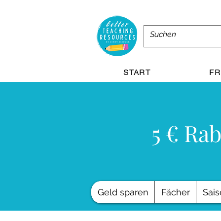
START
FR
5 € Rab
Geld sparen
Fächer
Sais