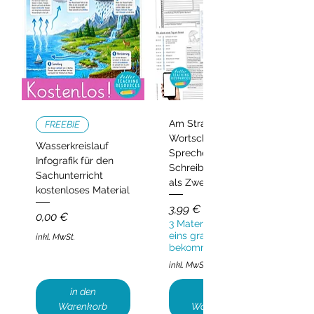
Am Strand –
FREEBIE
Wortschatz,
Wasserkreislauf
Sprechen und
Infografik für den
Schreiben | Deutsch
Sachunterricht
als Zweitsprache
kostenloses Material
Preis
3,99 €
Preis
0,00 €
3 Materialien kaufen,
eins gratis
inkl. MwSt.
bekommen!
inkl. MwSt.
in den
in den
Warenkorb
Warenkorb