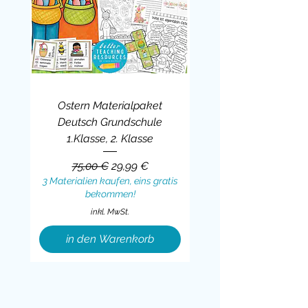
Ostern Materialpaket
Deutsch Grundschule
1.Klasse, 2. Klasse
Standardpreis
Sale-Preis
75,00 €
29,99 €
3 Materialien kaufen, eins gratis
bekommen!
inkl. MwSt.
in den Warenkorb
Sale
BUNDLE
BUNDLE
BUNDLE
BUNDLE
BUNDLE
BUNDLE
BUNDLE
BUNDLE
BUNDLE
BUNDLE
BUNDLE
BUNDLE
BUNDLE
BUNDLE
BUNDLE
BUNDLE
BUNDLE
Sale
BUNDLE
Sale
BUNDLE
BUNDLE