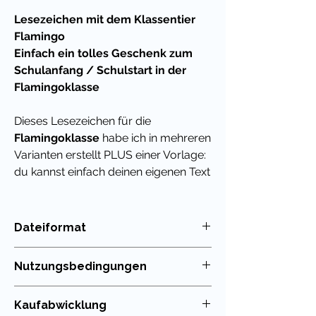
Lesezeichen mit dem Klassentier
Flamingo
Einfach ein tolles Geschenk zum
Schulanfang / Schulstart in der
Flamingoklasse
Dieses Lesezeichen für die
Flamingoklasse
habe ich in mehreren
Varianten erstellt PLUS einer Vorlage:
du kannst einfach deinen eigenen Text
darüber legen und daraus einen
netten Feriengruß,
ein Abschiedsgeschenk oder eine
Dateiformat
kleine als Belohnung für
PDF
zwischendurch basteln.
Nutzungsbedingungen
Übrigens habe ich für viele
Die Nutzung meiner Unterrichtsmaterialien
Kaufabwicklung
Klassenmaskottchen auch ein
ist nur für die eigenen Klassen erlaubt. Die