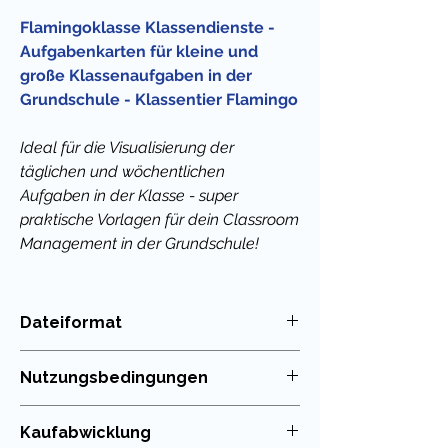
Flamingoklasse Klassendienste -
Aufgabenkarten für kleine und
große Klassenaufgaben in der
Grundschule - Klassentier Flamingo
Ideal für die Visualisierung der
täglichen und wöchentlichen
Aufgaben in der Klasse - super
praktische Vorlagen für dein Classroom
Management in der Grundschule!
Mit diesen Vorlagen mit dem
Klassentier Flamingo
ist es dir
Dateiformat
möglich, eine faire und transparente
PDF
Aufteilung und Organisation der
Nutzungsbedingungen
Klassendienste zu erreichen. Bereits in
den ersten Jahren der Grundschule
Die Nutzung meiner Unterrichtsmaterialien
Kaufabwicklung
sollten Kinder durch kleine Aufgaben
ist nur für die eigenen Klassen erlaubt. Die