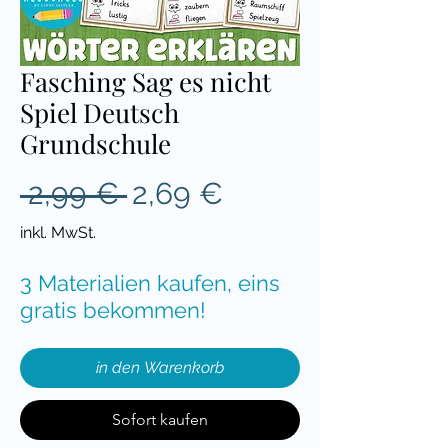
Fasching Sag es nicht
Spiel Deutsch
Grundschule
Standardpreis
Sale-
 2,99 € 
2,69 €
Preis
inkl. MwSt.
3 Materialien kaufen, eins
gratis bekommen!
in den Warenkorb
Sofort kaufen