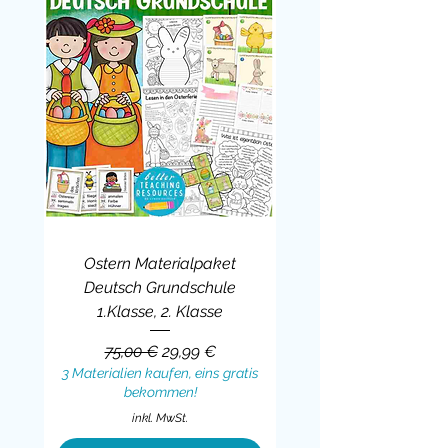
Ostern Materialpaket
Deutsch Grundschule
1.Klasse, 2. Klasse
Standardpreis
Sale-Preis
75,00 €
29,99 €
3 Materialien kaufen, eins gratis
bekommen!
inkl. MwSt.