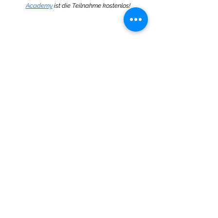
Academy
ist die Teilnahme kostenlos!
Keine bevorstehenden
Veranstaltungen
COWORKING SPACES
für TPT
Autoren
Wenn du bereits schöne Unterrichtsmaterialien
erstellt hast und auf deiner eigenen Homepage
oder bei eduki anbietest, dann solltest du
unbedingt auch bei TPT (Teachers Pay
Teachers) tätig werden. Denn dieser