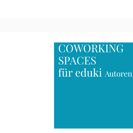
COWORKING
SPACES
für eduki
Autore