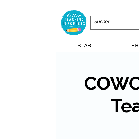
START
FR
COWOR
Tea