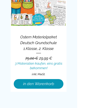
Ostern Materialpaket
Deutsch Grundschule
1.Klasse, 2. Klasse
Standardpreis
Sale-Preis
75,00 €
29,99 €
3 Materialien kaufen, eins gratis
bekommen!
inkl. MwSt.
in den Warenkorb
Sale
BUNDLE
BUNDLE
BUNDLE
BUNDLE
BUNDLE
BUNDLE
BUNDLE
BUNDLE
BUNDLE
BUNDLE
BUNDLE
BUNDLE
BUNDLE
BUNDLE
BUNDLE
BUNDLE
BUNDLE
Sale
BUNDLE
Sale
BUNDLE
BUNDLE