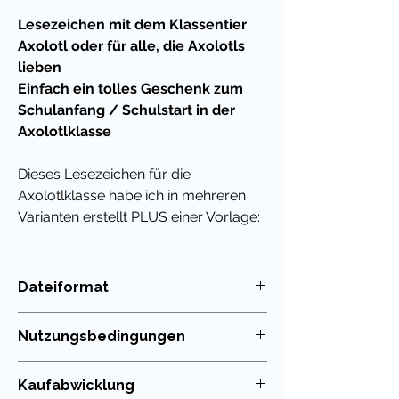
Lesezeichen mit dem Klassentier
Axolotl oder für alle, die Axolotls
lieben
Einfach ein tolles Geschenk zum
Schulanfang / Schulstart in der
Axolotlklasse
Dieses Lesezeichen für die
Axolotlklasse habe ich in mehreren
Varianten erstellt PLUS einer Vorlage:
du kannst einfach deinen eigenen Text
darüber legen und daraus einen
netten Feriengruß,
Dateiformat
ein Abschiedsgeschenk oder eine
PDF
kleine als Belohnung für
Nutzungsbedingungen
zwischendurch basteln.
Die Nutzung meiner Unterrichtsmaterialien
Kaufabwicklung
Übrigens habe ich für viele
ist nur für die eigenen Klassen erlaubt. Die