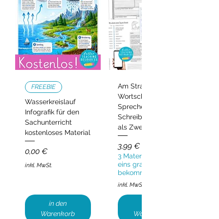
Am Strand –
FREEBIE
Wortschatz,
Wasserkreislauf
Sprechen und
Infografik für den
Schreiben | Deutsch
Sachunterricht
als Zweitsprache
kostenloses Material
Preis
3,99 €
Preis
0,00 €
3 Materialien kaufen,
eins gratis
inkl. MwSt.
bekommen!
inkl. MwSt.
in den
in den
Warenkorb
Warenkorb