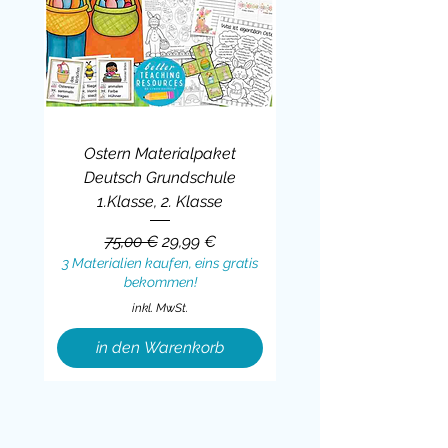
Ostern Materialpaket
Deutsch Grundschule
1.Klasse, 2. Klasse
Standardpreis
Sale-Preis
75,00 €
29,99 €
3 Materialien kaufen, eins gratis
bekommen!
inkl. MwSt.
in den Warenkorb
Sale
BUNDLE
BUNDLE
BUNDLE
BUNDLE
BUNDLE
BUNDLE
BUNDLE
BUNDLE
BUNDLE
BUNDLE
BUNDLE
BUNDLE
BUNDLE
BUNDLE
BUNDLE
BUNDLE
BUNDLE
Sale
BUNDLE
Sale
BUNDLE
BUNDLE