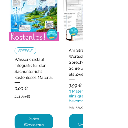
Am Strand –
FREEBIE
Wortschatz,
Wasserkreislauf
Sprechen und
Infografik für den
Schreiben | Deutsch
Sachunterricht
als Zweitsprache
kostenloses Material
Preis
3,99 €
Preis
0,00 €
3 Materialien kaufen,
eins gratis
inkl. MwSt.
bekommen!
inkl. MwSt.
in den
in den
Warenkorb
Warenkorb