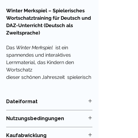
Winter Merkspiel – Spielerisches
Wortschatztraining für Deutsch und
DAZ-Unterricht (Deutsch als
Zweitsprache)
Das
Winter Merkspiel
ist ein
spannendes und interaktives
Lernmaterial, das Kindern den
Wortschatz
dieser schönen Jahreszeit spielerisch
e Weise näherbringt.
Dieses Merkspiel enthält eine
Dateiformat
vielfältige Auswahl an typischen
PDF
Aktivitäten, Gegenständen und
Nutzungsbedingungen
Begriffen rund um das Wetter im
Winter.
Die Nutzung meiner Unterrichtsmaterialien
Kaufabwicklung
ist nur für die eigenen Klassen erlaubt. Die