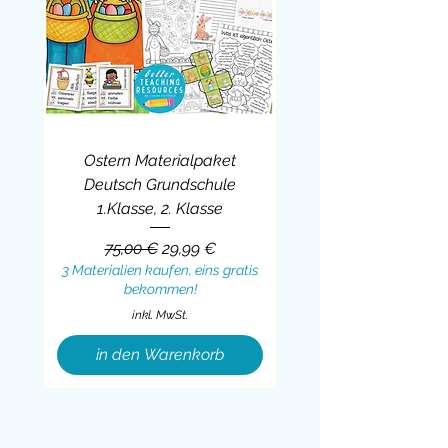
Ostern Materialpaket
Deutsch Grundschule
1.Klasse, 2. Klasse
Standardpreis
Sale-Preis
75,00 €
29,99 €
3 Materialien kaufen, eins gratis
bekommen!
inkl. MwSt.
in den Warenkorb
Sale
BUNDLE
BUNDLE
BUNDLE
BUNDLE
BUNDLE
BUNDLE
BUNDLE
BUNDLE
BUNDLE
BUNDLE
BUNDLE
BUNDLE
BUNDLE
BUNDLE
BUNDLE
BUNDLE
BUNDLE
Sale
BUNDLE
Sale
BUNDLE
BUNDLE