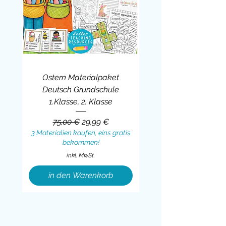
Ostern Materialpaket
Deutsch Grundschule
1.Klasse, 2. Klasse
Standardpreis
Sale-Preis
75,00 €
29,99 €
3 Materialien kaufen, eins gratis
bekommen!
inkl. MwSt.
in den Warenkorb
Sale
BUNDLE
BUNDLE
BUNDLE
BUNDLE
BUNDLE
BUNDLE
BUNDLE
BUNDLE
BUNDLE
BUNDLE
BUNDLE
BUNDLE
BUNDLE
BUNDLE
BUNDLE
BUNDLE
BUNDLE
Sale
BUNDLE
Sale
BUNDLE
BUNDLE