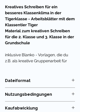
Kreatives Schreiben für ein
besseres Klassenklima in der
Tigerklasse - Arbeitsblätter mit dem
Klassentier Tiger
Material zum kreativen Schreiben
für die 2. Klasse und 3. Klasse in der
Grundschule
inklusive Blanko - Vorlagen, die du
z.B. als kreative Gruppenarbeit für
zwischendurch geben kannst. Oder
auch als Hausaufgabe bis zum
Schulstart: die Schüler schreiben ihre
Dateiformat
Gedanken zur Klasse individuell
PDF
nieder und gestalten so anhand
Nutzungsbedingungen
dieses Arbeitsblattes beispielsweise
die Grundlage einer Klassenzeitung.
Die Nutzung meiner Unterrichtsmaterialien
Kaufabwicklung
ist nur für die eigenen Klassen erlaubt. Die