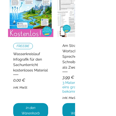
Am Strand –
FREEBIE
Wortschatz,
Wasserkreislauf
Sprechen und
Infografik für den
Schreiben | Deutsch
Sachunterricht
als Zweitsprache
kostenloses Material
Preis
3,99 €
Preis
0,00 €
3 Materialien kaufen,
eins gratis
inkl. MwSt.
bekommen!
inkl. MwSt.
in den
in den
Warenkorb
Warenkorb