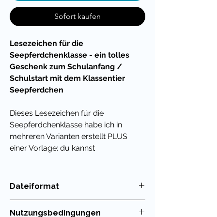
Sofort kaufen
Lesezeichen für die
Seepferdchenklasse - ein tolles
Geschenk zum Schulanfang /
Schulstart mit dem Klassentier
Seepferdchen
Dieses Lesezeichen für die
Seepferdchenklasse
habe ich in
mehreren Varianten erstellt PLUS
einer Vorlage: du kannst
einfach deinen eigenen Text darüber
legen und daraus einen
netten Feriengruß,
Dateiformat
ein Abschiedsgeschenk oder eine
PDF
kleine als Belohnung für
Nutzungsbedingungen