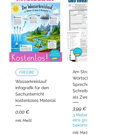
Am Strand –
FREEBIE
Wortschatz,
Wasserkreislauf
Sprechen und
Infografik für den
Schreiben | Deutsch
Sachunterricht
als Zweitsprache
kostenloses Material
Preis
3,99 €
Preis
0,00 €
3 Materialien kaufen,
eins gratis
inkl. MwSt.
bekommen!
inkl. MwSt.