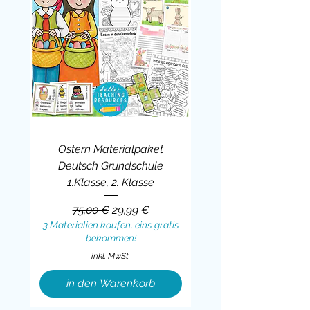
Ostern Materialpaket
Deutsch Grundschule
1.Klasse, 2. Klasse
Standardpreis
Sale-Preis
75,00 €
29,99 €
3 Materialien kaufen, eins gratis
bekommen!
inkl. MwSt.
in den Warenkorb