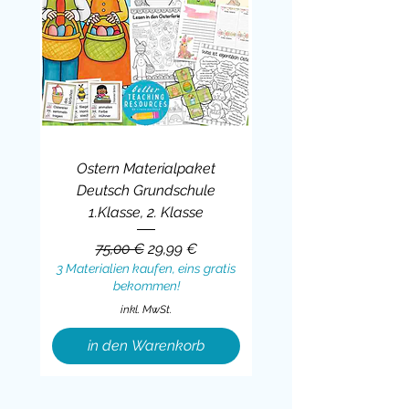
Ostern Materialpaket
Deutsch Grundschule
1.Klasse, 2. Klasse
Standardpreis
Sale-Preis
75,00 €
29,99 €
3 Materialien kaufen, eins gratis
bekommen!
inkl. MwSt.
in den Warenkorb
Sale
BUNDLE
BUNDLE
BUNDLE
BUNDLE
BUNDLE
BUNDLE
BUNDLE
BUNDLE
BUNDLE
BUNDLE
BUNDLE
BUNDLE
BUNDLE
BUNDLE
BUNDLE
BUNDLE
BUNDLE
Sale
BUNDLE
Sale
BUNDLE
BUNDLE