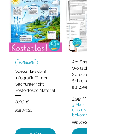
Am Strand –
FREEBIE
Wortschatz,
Wasserkreislauf
Sprechen und
Infografik für den
Schreiben | Deutsch
Sachunterricht
als Zweitsprache
kostenloses Material
Preis
3,99 €
Preis
0,00 €
3 Materialien kaufen,
eins gratis
inkl. MwSt.
bekommen!
inkl. MwSt.
in den
in den