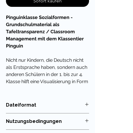
Sofort kaufen
Pinguinklasse Sozialformen -
Grundschulmaterial als
Tafeltransparenz / Classroom
Management mit dem Klassentier
Pinguin
Nicht nur Kindern, die Deutsch nicht
als Erstsprache haben, sondern auch
anderen Schülern in der 1. bis zur 4.
Klasse hilft eine Visualisierung in Form
von Tafelbildern oft dabei, genau zu
wissen, welche Etappe im Unterricht
gerade dran ist.
Dateiformat
PDF
Nutzungsbedingungen
Inhalt - Bildkarten mit Sozialformen
für die Grundschule:
Die Nutzung meiner Unterrichtsmaterialien