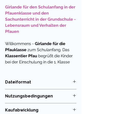
Girlande für den Schulanfang in der
Pfauenklasse und den
Sachunterricht in der Grundschule -
Lebensraum und Verhalten der
Pfauen
Willkommens -
Girlande für die
Pfauklasse
zum Schulanfang. Das
Klassentier Pfau
begrüßt die Kinder
bei der Einschulung in die 1. Klasse
und ist auch im Jahresverlauf eine
hübsche Dekoration für das
Klassenzimmer.
Dateiformat
PDF
Auch im Sachunterricht sind
Nutzungsbedingungen
Girlanden und Wimpel mit Tieren
immer wieder beliebt. Denn
Die Nutzung meiner Unterrichtsmaterialien
Kaufabwicklung
ansprechende Bilder, die den
ist nur für die eigenen Klassen erlaubt. Die