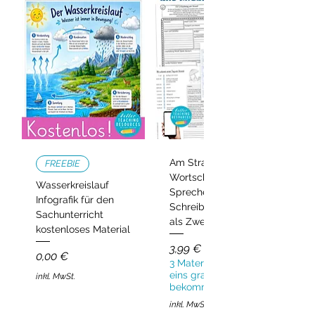
Am Strand –
FREEBIE
Wortschatz,
Wasserkreislauf
Sprechen und
Infografik für den
Schreiben | Deutsch
Sachunterricht
als Zweitsprache
kostenloses Material
Preis
3,99 €
Preis
0,00 €
3 Materialien kaufen,
eins gratis
inkl. MwSt.
bekommen!
inkl. MwSt.