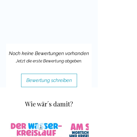
meine Klassenmaskottchen
Materialien hinterlassen würdest.
Vielleicht magst Du ja auch meine
Unterrichtsideen für die
Pfauklasse
im Einsatz bei Instagram
zeigen und mich verlinken.
Noch keine Bewertungen vorhanden
Viele liebe Grüße,
Jetzt die erste Bewertung abgeben.
Deine Cindy Seidler
Bewertung schreiben
Wie wär´s damit?