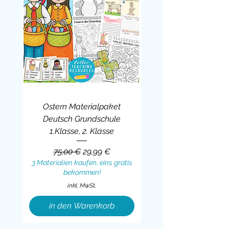
Ostern Materialpaket
Deutsch Grundschule
1.Klasse, 2. Klasse
Standardpreis
Sale-Preis
75,00 €
29,99 €
3 Materialien kaufen, eins gratis
bekommen!
inkl. MwSt.
in den Warenkorb
Sale
BUNDLE
BUNDLE
BUNDLE
BUNDLE
BUNDLE
BUNDLE
BUNDLE
BUNDLE
BUNDLE
BUNDLE
BUNDLE
BUNDLE
BUNDLE
BUNDLE
BUNDLE
BUNDLE
BUNDLE
Sale
BUNDLE
Sale
BUNDLE
BUNDLE