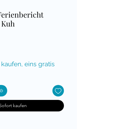
Ferienbericht
r Kuh
is
 kaufen, eins gratis
rb
Sofort kaufen