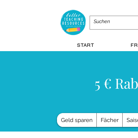
START
FR
5 € Rab
Geld sparen
Fächer
Sais