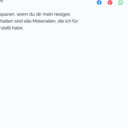
e.
sparen, wenn du dir mein riesiges
alten sind alle Materialien, die ich für
stellt habe.
 erzählen - beim Schulstart nach den
e Schüler reflektieren und sich
iesen hübschen Vorlagen gelingt der
er in die neue Schulzeit nach den
interlasse mir doch eine positive
ial gefällt!
ssendes Materialpaket, bei dem du