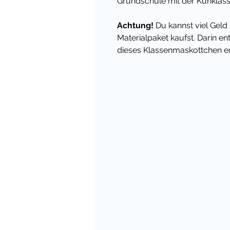
Grundschule mit der Kuhklass
Achtung!
Du kannst viel Geld 
Materialpaket kaufst. Darin enth
dieses Klassenmaskottchen er
Inhalt:
Über die Ferien schreiben und
Ferien ist es immer wichtig, di
austauschen zu lassen. Mit d
Einstieg ins neue Schuljahr od
Ferien.
Viel Freude damit und BITTE h
Bewertung, wenn Dir das Mater
P.S.: auch hier gibt es ein pa
bares Geld sparen kannst!