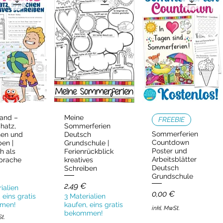
and –
Meine
ellansicht
Schnellansicht
Schnellansicht
FREEBIE
hatz,
Sommerferien
Sommerferien
hen und
Deutsch
Countdown
ben |
Grundschule |
Poster und
h als
Ferienrückblick
Arbeitsblätter
prache
kreatives
Deutsch
Schreiben
Grundschule
Preis
2,49 €
ialien
Preis
0,00 €
 eins gratis
3 Materialien
men!
kaufen, eins gratis
inkl. MwSt.
bekommen!
St.