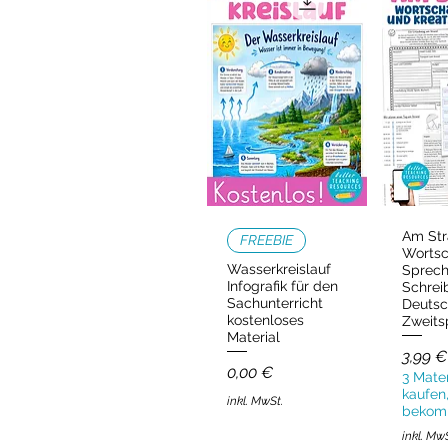
Am Str
Schnellansicht
Schn
FREEBIE
Wortsc
Wasserkreislauf
Sprec
Infografik für den
Schrei
Sachunterricht
Deutsc
kostenloses
Zweits
Material
Preis
3,99 €
Preis
0,00 €
3 Mater
kaufen,
inkl. MwSt.
bekom
inkl. Mw