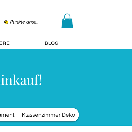
Punkte ansehen
IERE
BLOG
Einkauf!
ament
Klassenzimmer Deko