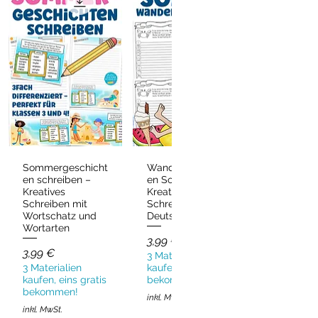
Sommergeschicht
Wandergeschicht
Schnellansicht
Schnellansicht
en schreiben –
en Sommer –
Kreatives
Kreatives
Schreiben mit
Schreiben
Wortschatz und
Deutsch & DaZ
Wortarten
Preis
3,99 €
Preis
3,99 €
3 Materialien
3 Materialien
kaufen, eins gratis
kaufen, eins gratis
bekommen!
bekommen!
inkl. MwSt.
inkl. MwSt.