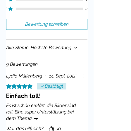
vor der eigenen Haustür.
1
0
Die Materialien sind ideal für Klasse
3 bis 4 geeignet und lassen sich
Bewertung schreiben
sowohl im Sachunterricht als auch
fächerübergreifend mit Deutsch,
Kunst oder Ethik kombinieren.
Alle Sterne, Höchste Bewertung
Was ist im Material enthalten?
9 Bewertungen
Sachtext mit Fragen
: "Wo findet
Lydia Müllenberg
•
14. Sept. 2025
der Igel noch ein Zuhause?"
Arbeitsblatt Satzergänzung
(13
Mit 5 von 5 Sternen bewertet.
Bestätigt
Sätze zur Lesesicherung I
Einfach toll!
Verständnissicherung)
Es ist schön erklärt, die Bilder sind
Rollenspiel: Interview mit einem
toll. Eine super Unterstützung bei
Igel
(2 Varianten mit Leitfragen &
dem Thema 🦔
Bildkarten)
Schreibaufgabe: Zeitungsartikel
War das hilfreich?
Ja