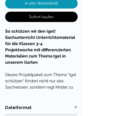
in den Warenkorb
Sofort kaufen
So schützen wir den Igel!
Sachunterricht Unterrichtsmaterial
für die Klassen 3-4
Projektwoche mit differenzierten
Materialien zum Thema Igel in
unserem Garten
Dieses Projektpaket zum Thema "Igel
schützen" fördert nicht nur das
Sachwissen, sondern regt Kinder zu
eigenständigem Forschen,
Reflektieren und Handeln an. Dieses
Paket verbindet
Sachwissen
mit
Dateiformat
echter Handlungsperspektive für