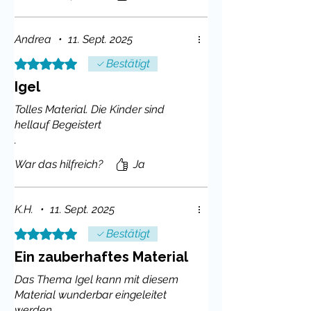
zum Igelschutz
Kreativblatt: Mein
Andrea
igelfreundlicher
•
11. Sept. 2025
Garten
(Zeichnung &
Mit 5 von 5 Sternen bewertet.
Bestätigt
Beschreibung)
Igel
Fehlertext mit Lösungsblatt
Infotafel-Gestaltung:
"Der neue
Tolles Material. Die Kinder sind
Vereinsvorstand"
hellauf Begeistert
Arbeitsblatt:
"Igel lieben diese
.
Gärten" (Strukturierte
War das hilfreich?
Ja
Stichpunktsammlung)
20 Bildkarten mit Alltagsszenen
:
"Ist das ein igelfreundlicher Garten
K.H.
•
11. Sept. 2025
oder nicht?"
Mit 5 von 5 Sternen bewertet.
Bestätigt
Ein zauberhaftes Material
Welche Kompetenzen werden
gefördert?
Das Thema Igel kann mit diesem
Material wunderbar eingeleitet
Fachlich:
werden.