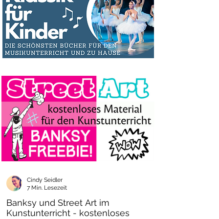
Lösungsblatt. Weitere Aufgaben
regen zur Reflexion im Austausch an.
Funktionieren die Bildkarten auch
ohne Textlesen?
Ja, die Bildkarten können auch rein
über Gesprächsanlässe genutzt
werden (ideal für DaZ-Kinder).
Cindy Seidler
7 Min. Lesezeit
Banksy und Street Art im
Kunstunterricht - kostenloses