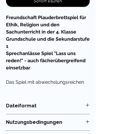
Sofort kaufen
Freundschaft Plauderbrettspiel für
Ethik, Religion und den
Sachunterricht in der 4. Klasse
Grundschule und die Sekundarstufe
1
Sprechanlässe Spiel "Lass uns
reden!" - auch fächerübergreifend
einsetzbar
Das Spiel mit abwechslungsreichen
Fragen zum Thema
Freundschaft
kann man gut im Fach
Ethik, Sachunterricht und Religion in
Dateiformat
der 4. Klasse Grundschule, aber auch
PDF
in der Sekundarstufe einsetzen.
Nutzungsbedingungen
Kontroverse oder auch emotional
Die Nutzung meiner Unterrichtsmaterialien