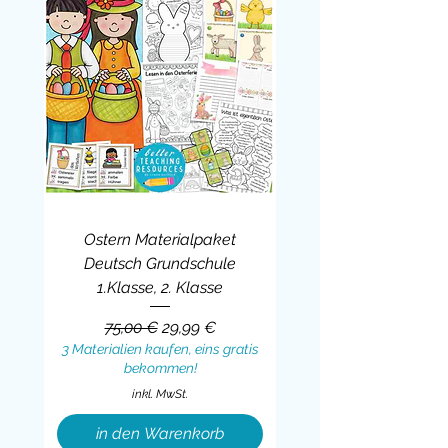
Ostern Materialpaket
Deutsch Grundschule
1.Klasse, 2. Klasse
Standardpreis
Sale-Preis
75,00 €
29,99 €
3 Materialien kaufen, eins gratis
bekommen!
inkl. MwSt.
in den Warenkorb