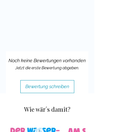
meinen "Sag es nicht" Brettspielen
kann man auch gut
fächerübergreifend einsetzen - oft zum
Beispiel in DAZ mit Jugendlichen
oder auch in Religion, Ethik oder
Sachunterricht.
Diese Serie "Lass uns reden" mit
Brettspielen zu vielen Themen sind
Noch keine Bewertungen vorhanden
eine großartige Möglichkeit, Schüler
Jetzt die erste Bewertung abgeben.
zum Sprechen über verschiedene
Themen anzuregen.
Bewertung schreiben
Die Sprechanlässe sind für prinzipiell
oft für Altersstufen geeignet, natürlich
obliegt es aber deiner Erfahrung im
Wie wär´s damit?
Unterricht und dem Kenntnisstand
deiner Klasse, ob du es einsetzen
kannst.