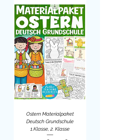
In Kombination mit
weiterem
Faultierklasse-Material
:
Gruppenschilder, Wochenplan-
Karten, Achtsamkeitskarten,
Belohnungssysteme
Als Einstieg in ein
Jahresprojekt
mit dem Klassenmaskottchen
Faultier
– z. B. zu den Themen
Gefühle, Selbstfürsorge, Tiere oder
Entschleunigung
Die
Faultierklasse
steht für Ruhe,
Achtsamkeit, Gelassenheit und
liebevollen Zusammenhalt – und
dieses
kostenlose
Willkommensschild
bringt genau
Ostern Materialpaket
diese Botschaft auf freundliche,
Deutsch Grundschule
kindgerechte Weise in dein
1.Klasse, 2. Klasse
Klassenzimmer. Es schenkt