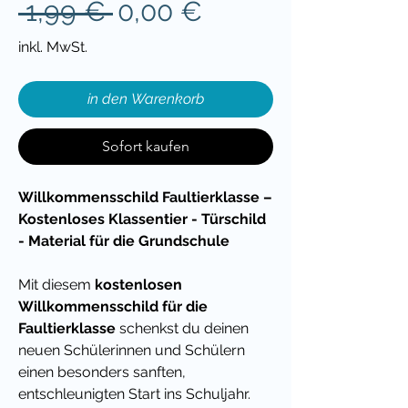
Standardpreis
Sale-
 1,99 € 
0,00 €
Preis
inkl. MwSt.
in den Warenkorb
Sofort kaufen
Willkommensschild Faultierklasse –
Kostenloses Klassentier - Türschild
- Material für die Grundschule
Mit diesem
kostenlosen
Willkommensschild für die
Faultierklasse
schenkst du deinen
neuen Schülerinnen und Schülern
einen besonders sanften,
entschleunigten Start ins Schuljahr.