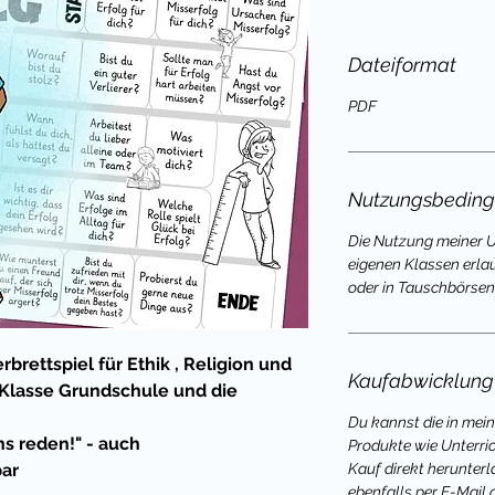
Dateiformat
PDF
Nutzungsbedin
Die Nutzung meiner Un
eigenen Klassen erla
oder in Tauschbörsen
brettspiel für Ethik , Religion und
Kaufabwicklung
. Klasse Grundschule und die
Du kannst die in mei
ns reden!" - auch
Produkte wie Unterri
bar
Kauf direkt herunterl
ebenfalls per E-Mail 