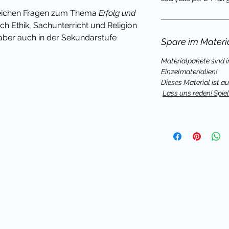
reichen Fragen zum Thema
Erfolg und
h Ethik, Sachunterricht und Religion
 aber auch in der Sekundarstufe
Spare im Materi
Materialpakete sind 
Einzelmaterialien!
onal beladene Themen sollten aber
Dieses Material ist a
sch als Zweitsprache) ab dem GER
Lass uns reden! Spi
nn erst wenn die Lerner befähigt
rschiedenen Themen auszudrücken
n, wird die aktive Verwendung
 Mittel angeregt.
d bei Projekttagen sind solche Spiele
g und Ergänzung - in Partnerarbeit
n meinen "Sag es nicht" Brettspielen
eifend einsetzen - oft zum Beispiel in