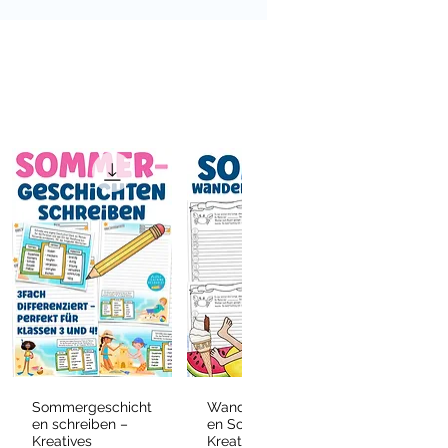
Sommergeschicht
Wandergeschicht
Schnellansicht
Schnellansicht
en schreiben –
en Sommer –
Kreatives
Kreatives