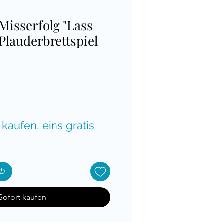
Misserfolg "Lass
Plauderbrettspiel
is
 kaufen, eins gratis
rb
Sofort kaufen