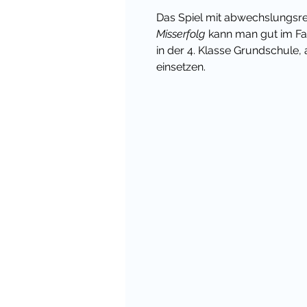
Das Spiel mit abwechslungs
Misserfolg
kann man gut im Fac
in der 4. Klasse Grundschule,
einsetzen.
Kontroverse oder auch emoti
auch im DAZ Unterricht (Deut
Level B2 ansprechbar sein. De
werden, ihre Meinung zu ve
und miteinander zu diskutiere
fortgeschrittener sprachlicher
Auch in Vertretungsstunden un
eine willkommene Abwechslun
oder in der Gruppe.
MEIN TIPP:
Viele der Themen i
kann man auch gut fächerübergr