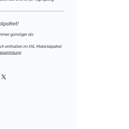
alpaket!
immer günstiger als
uch enthalten im XXL Materialpaket:
elesammlung