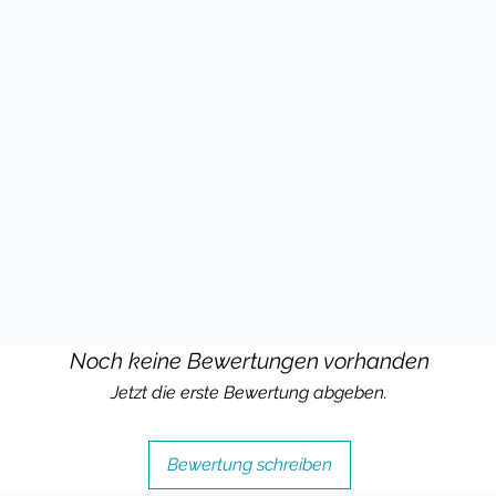
 in Religion, Ethik oder
mit Brettspielen zu vielen Themen sind
 Schüler zum Sprechen über
egen.
zipiell oft für Altersstufen geeignet,
ner Erfahrung im Unterricht und dem
ob du es einsetzen kannst.
hülern viel Spaß mit diesem Material
edback freuen.
Noch keine Bewertungen vorhanden
Jetzt die erste Bewertung abgeben.
Bewertung schreiben