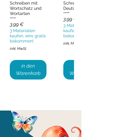
Schreiben mit
Schreiben
Wortschatz und
Deutsch & DaZ
Wortarten
Preis
3,99 €
Preis
3,99 €
3 Materialien
3 Materialien
kaufen, eins gratis
kaufen, eins gratis
bekommen!
bekommen!
inkl. MwSt.
inkl. MwSt.
in den
in den
Warenkorb
Warenkorb