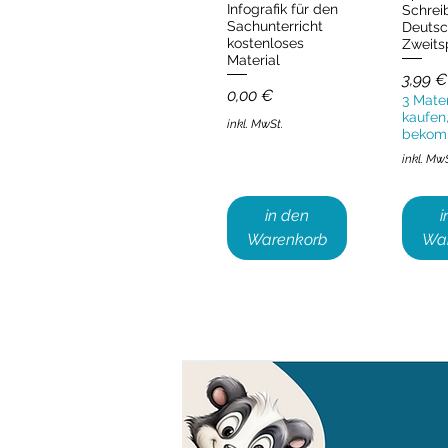
Infografik für den
Schrei
Sachunterricht
Deutsc
kostenloses
Zweits
Material
Preis
3,99 €
Preis
0,00 €
3 Mater
kaufen,
inkl. MwSt.
bekom
inkl. Mw
in den
i
Warenkorb
Wa