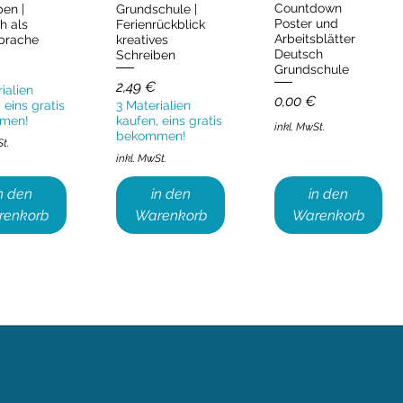
Countdown
ben |
Grundschule |
Poster und
h als
Ferienrückblick
Arbeitsblätter
prache
kreatives
Deutsch
Schreiben
Grundschule
Preis
2,49 €
ialien
Preis
0,00 €
 eins gratis
3 Materialien
men!
kaufen, eins gratis
inkl. MwSt.
bekommen!
St.
inkl. MwSt.
n den
in den
in den
renkorb
Warenkorb
Warenkorb