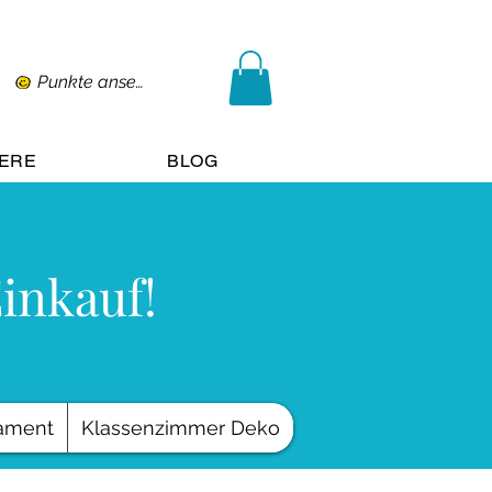
Punkte ansehen
IERE
BLOG
Einkauf!
ament
Klassenzimmer Deko