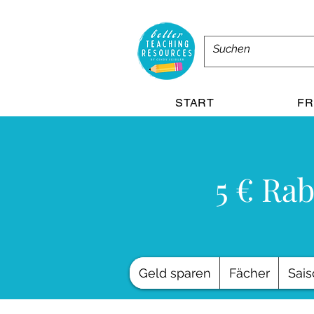
START
FR
5 € Rab
Geld sparen
Fächer
Sais