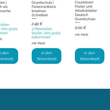
Countdown
ben |
Grundschule |
Poster und
h als
Ferienrückblick
Arbeitsblätter
prache
kreatives
Deutsch
Schreiben
Grundschule
Preis
2,49 €
ialien
Preis
0,00 €
 eins gratis
3 Materialien
men!
kaufen, eins gratis
inkl. MwSt.
bekommen!
St.
inkl. MwSt.
n den
in den
in den
renkorb
Warenkorb
Warenkorb