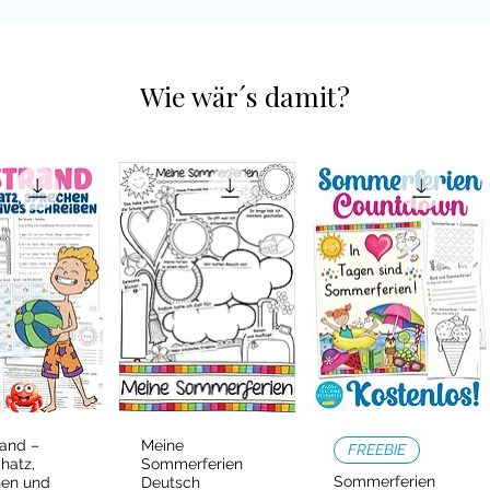
Wie wär´s damit?
and –
Meine
ellansicht
Schnellansicht
Schnellansicht
FREEBIE
hatz,
Sommerferien
Sommerferien
hen und
Deutsch