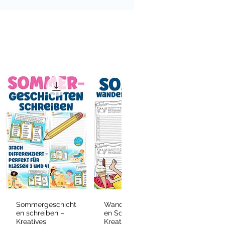
Sommergeschicht
Wandergeschicht
Schnellansicht
Schnellansicht
en schreiben –
en Sommer –
Kreatives
Kreatives