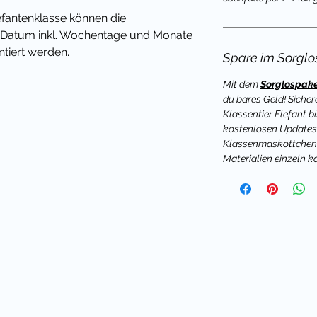
efantenklasse
können die
 Datum inkl. Wochentage und Monate
ntiert werden.
Spare im Sorglos
Mit dem
Sorglospake
du bares Geld! Sichere
Klassentier Elefant bi
onate)
kostenlosen Updates!
ausen
Klassenmaskottchen is
n - z.B. Chor, Gottesdienst, Schwimmen
Materialien einzeln k
 für die in der Klasse gesprochenen
Vesper und Mittagessen
e Ergänzung eigener Fächer und
ma auch als Beschriftung für den
r für Maxibriefkartons (z.B. zur