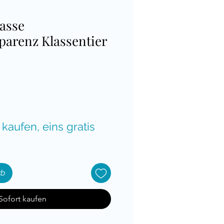
lasse
parenz Klassentier
is
 kaufen, eins gratis
rb
Sofort kaufen