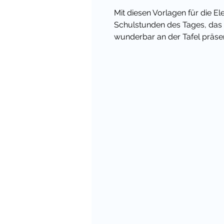
Mit diesen Vorlagen für die El
Schulstunden des Tages, das
wunderbar an der Tafel präse
Inhalt:
Datum (Wochentage und M
Unterrichtsstunden und P
außerschulische Aktivitäte
und GTA
Fremdsprachen / Bildkarten
Sprachen
Bildkarten für Frühstück, 
praktische Vorlagen für di
Aktivitäten
Die Kärtchen können auch pri
Hefter, für Lehrmaterialien ode