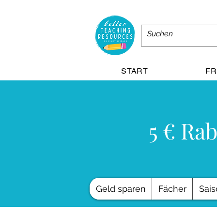
START
FR
5 € Rab
Geld sparen
Fächer
Sais