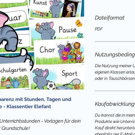
Dateiformat
PDF
Nutzungsbedin
Die Nutzung meiner Un
eigenen Klassen erla
oder in Tauschbörsen 
parenz mit Stunden, Tagen und
Kaufabwicklung
 - Klassentier Elefant
Du kannst die in mei
 Unterrichtsstunden - Vorlagen für dein
Produkte wie Unterri
 Grundschule!
Kauf direkt herunterl
ebenfalls per E-Mail 