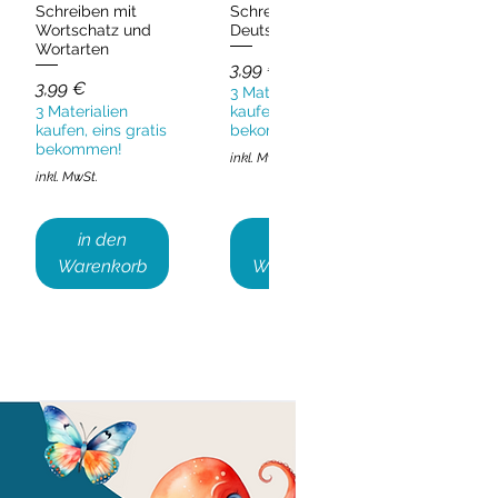
Schreiben mit
Schreiben
Wortschatz und
Deutsch & DaZ
Wortarten
Preis
3,99 €
Preis
3,99 €
3 Materialien
3 Materialien
kaufen, eins gratis
kaufen, eins gratis
bekommen!
bekommen!
inkl. MwSt.
inkl. MwSt.
in den
in den
Warenkorb
Warenkorb