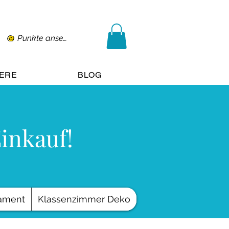
Punkte ansehen
IERE
BLOG
Einkauf!
ament
Klassenzimmer Deko