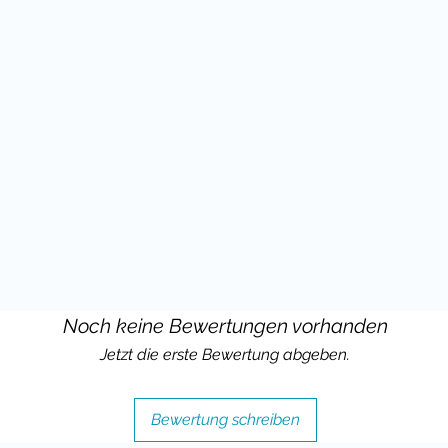
) benutzt werden.
 wenn Du mir eine positive
askottchen Materialien hinterlassen
ja auch meine Unterrichtsideen für das
z bei Instagram zeigen und mich
Noch keine Bewertungen vorhanden
Jetzt die erste Bewertung abgeben.
Bewertung schreiben