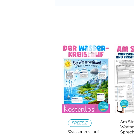
Am Str
Schnellansicht
Schn
FREEBIE
Wortsc
Wasserkreislauf
Sprec