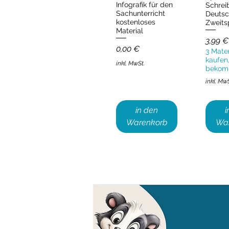
Infografik für den
Schrei
Sachunterricht
Deutsc
kostenloses
Zweits
Material
Preis
3,99 €
Preis
0,00 €
3 Mater
kaufen,
inkl. MwSt.
bekom
inkl. Mw
in den
i
Warenkorb
Wa