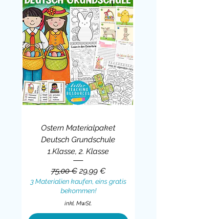
Ostern Materialpaket
Deutsch Grundschule
1.Klasse, 2. Klasse
Standardpreis
Sale-Preis
75,00 €
29,99 €
3 Materialien kaufen, eins gratis
bekommen!
inkl. MwSt.