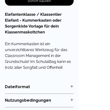
Sofort kaufen
Elefantenklasse / Klassentier
Elefant - Kummerkasten oder
Sorgenkiste Vorlage für dein
Klassenmaskottchen
Ein Kummerkasten ist ein
unverzichtbares Werkzeug für das
Classroom Management in der
Grundschule! Im Schulalltag kann es
trotz aller Sorgfalt und Offenheit
deinerseits dazu kommen, dass deine
Schülerinnen und Schüler ihre kleinen
und großen Sorgen nicht direkt
Dateiformat
ansprechen können.
PDF
Nutzungsbedingungen
Die Elefantenklasse wird sich
freuen!
Die Nutzung meiner Unterrichtsmaterialien