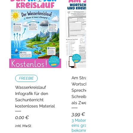
Am Strand –
FREEBIE
Wortschatz,
Wasserkreislauf
Sprechen und
Infografik für den
Schreiben | Deutsch
Sachunterricht
als Zweitsprache
kostenloses Material
Preis
3,99 €
Preis
0,00 €
3 Materialien kaufen,
eins gratis
inkl. MwSt.
bekommen!