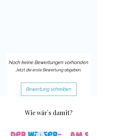
eine großartige Möglichkeit, Schüler
zum Sprechen über verschiedene
Themen anzuregen.
Die Sprechanlässe sind für prinzipiell
für alle Altersstufen geeignet,
natürlich obliegt es aber deiner
Erfahrung im Unterricht und dem
Kenntnisstand deiner Klasse, ob du es
Noch keine Bewertungen vorhanden
einsetzen kannst.
Jetzt die erste Bewertung abgeben.
Ich wünsche dir und deinen Schülern
viel Spaß mit diesem Material und
Bewertung schreiben
würde mich sehr über Feedback
freuen.
Wie wär´s damit?
Liebste Grüße,
Cindy Seidler