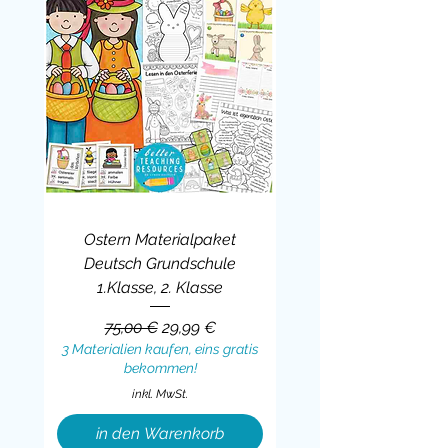
Ostern Materialpaket
Deutsch Grundschule
1.Klasse, 2. Klasse
Standardpreis
Sale-Preis
75,00 €
29,99 €
3 Materialien kaufen, eins gratis
bekommen!
inkl. MwSt.
in den Warenkorb