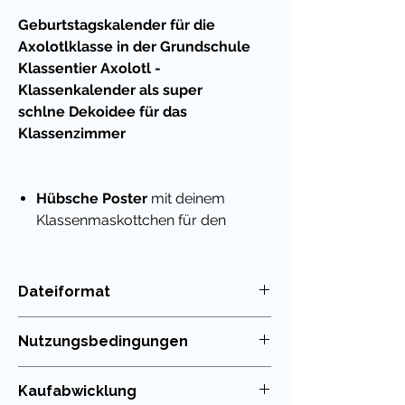
Geburtstagskalender für die
Axolotlklasse in der Grundschule
Klassentier Axolotl -
Klassenkalender als super
schlne Dekoidee für das
Klassenzimmer
Hübsche Poster
mit deinem
Klassenmaskottchen für den
Schulalltag und die
Geburtstagskinder in der
Axolotlklasse
und
Dateiformat
der
Unterwasserklasse
PDF
Du kannst die Seiten ausdrucken
Nutzungsbedingungen
und mit einem Bindegerät heften
und im Klassenzimmer anbringen
Die Nutzung meiner Unterrichtsmaterialien
Kaufabwicklung
Als
nachhaltige Variante
kann
ist nur für die eigenen Klassen erlaubt. Die