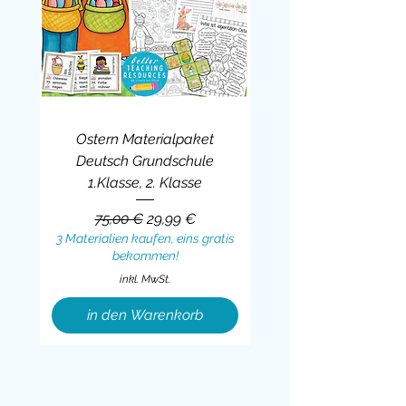
Ostern Materialpaket
Deutsch Grundschule
1.Klasse, 2. Klasse
Standardpreis
Sale-Preis
75,00 €
29,99 €
3 Materialien kaufen, eins gratis
bekommen!
inkl. MwSt.
in den Warenkorb
Sale
BUNDLE
BUNDLE
BUNDLE
BUNDLE
BUNDLE
BUNDLE
BUNDLE
BUNDLE
BUNDLE
BUNDLE
BUNDLE
BUNDLE
BUNDLE
BUNDLE
BUNDLE
BUNDLE
BUNDLE
Sale
BUNDLE
Sale
BUNDLE
BUNDLE