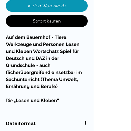
in den Warenkorb
Sofort kaufen
Auf dem Bauernhof - Tiere,
Werkzeuge und Personen Lesen
und Kleben Wortschatz Spiel für
Deutsch und DAZ in der
Grundschule - auch
fächerübergreifend einsetzbar im
Sachunterricht (Thema Umwelt,
Ernährung und Berufe)
Die
„Lesen und Kleben“
Materialreihe
bietet dir als Lehrkraft,
Referendarin oder Elternteil eine
innovative und zeitsparende
Dateiformat
Möglichkeit, Kinder beim
Lesen