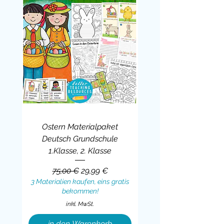
den Kindern viel Freude bereiten.
Cindy Seidler
Better Teaching Resources
Ostern Materialpaket
Deutsch Grundschule
1.Klasse, 2. Klasse
Standardpreis
Sale-Preis
75,00 €
29,99 €
3 Materialien kaufen, eins gratis
bekommen!
inkl. MwSt.
in den Warenkorb