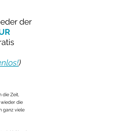
lieder der
UR 
ratis 
nlos!
)
die Zeit, 
wieder die 
h ganz viele 