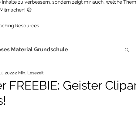
ne Inhalte zu verbessern, sondern zeigt mir auch, welche Theme
 Mitmachen! 😊
eaching Resources
oses Material Grundschule
uli 2022
2 Min. Lesezeit
Pädagogik und Psychologie
Buchtipps
r FREEBIE: Geister Clipa
s!
iere Freebies und Tipps
Sachunterricht
chunterricht
eduki