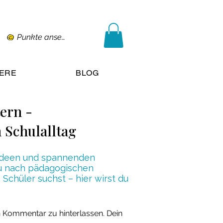
Punkte ansehen
IERE
BLOG
tern -
 Schulalltag
n Ideen und spannenden
 du nach pädagogischen
Schüler suchst – hier wirst du
n Kommentar zu hinterlassen. Dein