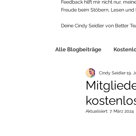
Feedback hilft mir nicht nur, mei
Freude beim Stöbern, Lesen und
Deine Cindy Seidler von Better T
Alle Blogbeiträge
Kostenl
Cindy Seidler
19. J
KOSTENLOSE Cliparts
Mitgliede
kostenlo
Grundschule
Klassent
Aktualisiert:
7. März 2024
Sekundarstufe
Englis