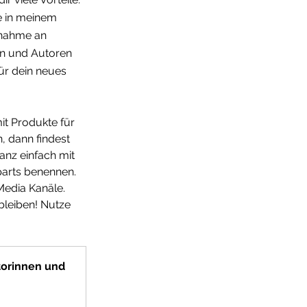
e in meinem 
ilnahme an 
n und Autoren 
ür dein neues 
t Produkte für 
, dann findest 
ganz einfach mit 
parts benennen. 
Media Kanäle. 
bleiben! Nutze 
torinnen und 