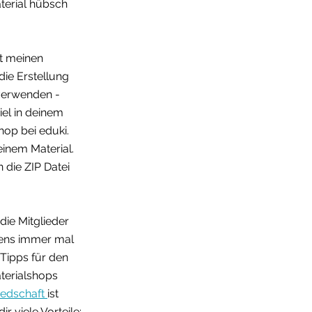
terial hübsch 
t meinen 
 die Erstellung 
 verwenden - 
el in deinem 
op bei eduki. 
einem Material. 
 die ZIP Datei 
die Mitglieder 
ens immer mal 
Tipps für den 
terialshops 
iedschaft 
ist 
r viele Vorteile: 