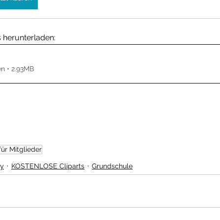
s herunterladen:
en • 2.93MB
für Mitglieder
my
KOSTENLOSE Cliparts
Grundschule