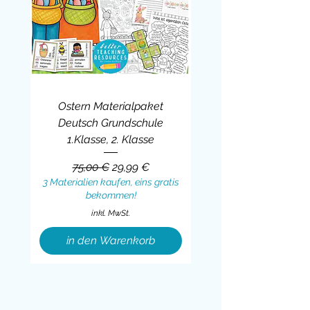
Ostern Materialpaket
Deutsch Grundschule
1.Klasse, 2. Klasse
Standardpreis
Sale-Preis
75,00 €
29,99 €
3 Materialien kaufen, eins gratis
bekommen!
inkl. MwSt.
in den Warenkorb
Sale
BUNDLE
BUNDLE
BUNDLE
BUNDLE
BUNDLE
BUNDLE
BUNDLE
BUNDLE
BUNDLE
BUNDLE
BUNDLE
BUNDLE
BUNDLE
BUNDLE
BUNDLE
BUNDLE
BUNDLE
Sale
BUNDLE
Sale
BUNDLE
BUNDLE