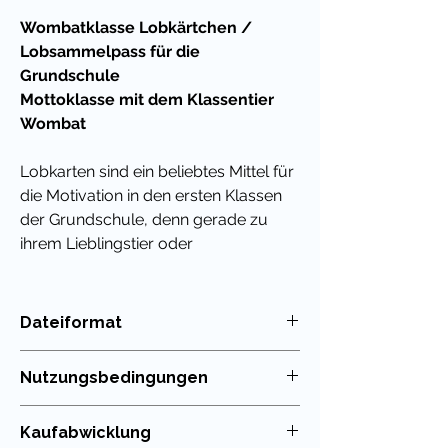
Wombatklasse Lobkärtchen /
Lobsammelpass für die
Grundschule
Mottoklasse mit dem Klassentier
Wombat
Lobkarten sind ein beliebtes Mittel für
die Motivation in den ersten Klassen
der Grundschule, denn gerade zu
ihrem Lieblingstier oder
Klassenmaskottchen sammeln die
Schüler besonders gern Sticker oder
Stempel, die ihre Leistung
Dateiformat
dokumentieren.
PDF
Nutzungsbedingungen
Die
Vorlage für die
Wombatklasse
kannst du individuell
Die Nutzung meiner Unterrichtsmaterialien
Kaufabwicklung
mit eigenen Stempeln versehen oder
ist nur für die eigenen Klassen erlaubt. Die