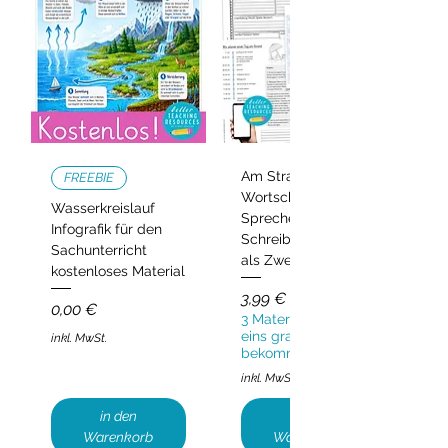
Am Strand –
FREEBIE
Wortschatz,
Wasserkreislauf
Sprechen und
Infografik für den
Schreiben | Deutsch
Sachunterricht
als Zweitsprache
kostenloses Material
Preis
3,99 €
Preis
0,00 €
3 Materialien kaufen,
eins gratis
inkl. MwSt.
bekommen!
inkl. MwSt.
in den
in den
Warenkorb
Warenkorb