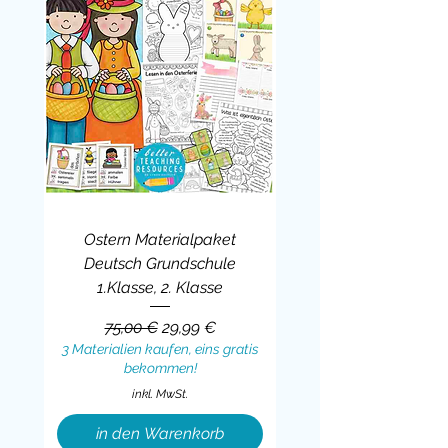
Ostern Materialpaket
Deutsch Grundschule
1.Klasse, 2. Klasse
Standardpreis
Sale-Preis
75,00 €
29,99 €
3 Materialien kaufen, eins gratis
bekommen!
inkl. MwSt.
in den Warenkorb