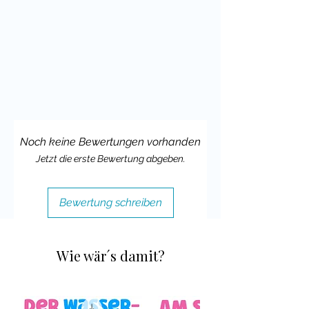
eine großartige Möglichkeit, Schüler
zum Sprechen über verschiedene
Themen anzuregen.
Die Sprechanlässe sind für prinzipiell
für alle Altersstufen geeignet,
natürlich obliegt es aber deiner
Erfahrung im Unterricht und dem
Kenntnisstand deiner Klasse, ob du es
Noch keine Bewertungen vorhanden
einsetzen kannst.
Jetzt die erste Bewertung abgeben.
Ich wünsche dir und deinen Schülern
viel Spaß mit diesem Material und
Bewertung schreiben
würde mich sehr über Feedback
freuen.
Wie wär´s damit?
Liebste Grüße,
Cindy Seidler