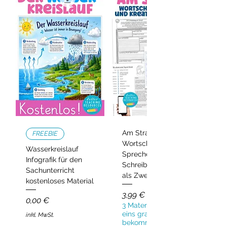
Am Strand –
FREEBIE
Wortschatz,
Wasserkreislauf
Sprechen und
Infografik für den
Schreiben | Deutsch
Sachunterricht
als Zweitsprache
kostenloses Material
Preis
3,99 €
Preis
0,00 €
3 Materialien kaufen,
eins gratis
inkl. MwSt.
bekommen!