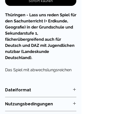
Sofort kaufen
Thüringen - Lass uns reden Spiel für
den Sachunterricht (+ Erdkunde,
Geografie) in der Grundschule und
Sekundarstufe 1,
fächerübergreifend auch für
Deutsch und DAZ mit Jugendlichen
nutzbar (Landeskunde
Deutschland).
Das Spiel mit abwechslungsreichen
Fragen zu dem Bundesland lässt sich
super leicht in den Deutschunterricht
in der Grundschule integrieren oder
Dateiformat
fächerübergreifend nutzen. Auch in
PDF
Vertretungsstunden und bei
Nutzungsbedingungen
Projekttagen sind solche Spiele eine
willkommene Abwechslung und
Die Nutzung meiner Unterrichtsmaterialien