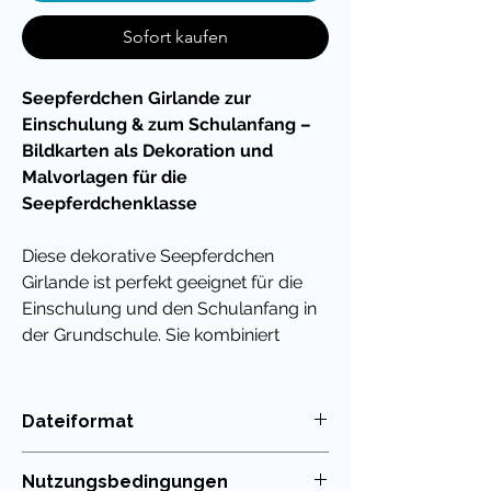
Sofort kaufen
Seepferdchen Girlande zur
Einschulung & zum Schulanfang –
Bildkarten als Dekoration und
Malvorlagen für die
Seepferdchenklasse
Diese dekorative Seepferdchen
Girlande ist perfekt geeignet für die
Einschulung und den Schulanfang in
der Grundschule. Sie kombiniert
visuell ansprechende Gestaltung mit
einem klaren Bezug zum Klassentier
Seepferdchen. Mit 24 detailreichen
Dateiformat
Bildkarten sowie zwei zusätzlichen
PDF
Malvorlagen zum Selbstgestalten
Nutzungsbedingungen