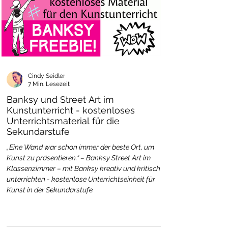
Wie viele Karten sind enthalten?
Es
sind 24 fertige Bildkarten sowie 2 leere
Malvorlagen zum eigenen Gestalten
enthalten.
Sind auf der Rückseite Lösungen
Cindy Seidler
oder Markierungen?
Nein, die Karten
7 Min. Lesezeit
sind beidseitig verwendbar und ohne
Banksy und Street Art im
Vordruck auf der Rückseite.
Kunstunterricht - kostenloses
Unterrichtsmaterial für die
Sekundarstufe
„Eine Wand war schon immer der beste Ort, um
Kunst zu präsentieren.“ – Banksy Street Art im
Klassenzimmer – mit Banksy kreativ und kritisch
unterrichten - kostenlose Unterrichtseinheit für
Kunst in der Sekundarstufe