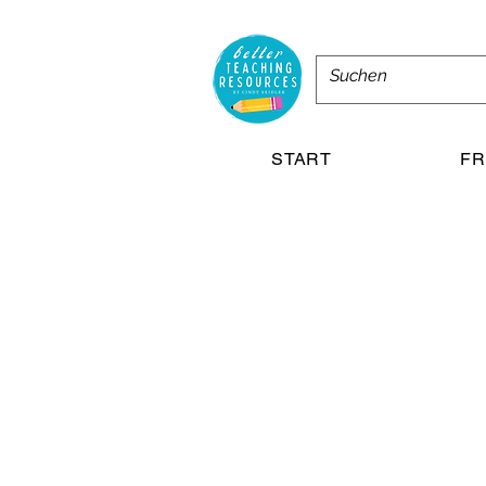
START
FR