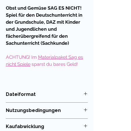
Obst und Gemüse SAG ES NICHT!
Spiel für den Deutschunterricht in
der Grundschule, DAZ mit Kinder
und Jugendlichen und
fächerübergreifend für den
Sachunterricht (Sachkunde)
ACHTUNG! Im
Materialpaket Sag es
nicht Spiele
sparst du bares Geld!
Was macht diese Spielreihe so
besonders?
Dateiformat
PDF
Das Spiel "Sag es nicht!" ist seit jeher
Nutzungsbedingungen
beliebt als Kommunikationsspiel für
das freie Sprechen im
Die Nutzung meiner Unterrichtsmaterialien
Kaufabwicklung
Unterricht.
Solche Sprachspiele sind
ist nur für die eigenen Klassen erlaubt. Die