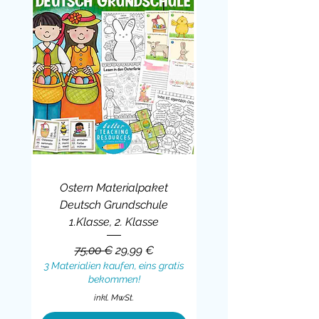
Ostern Materialpaket
Deutsch Grundschule
1.Klasse, 2. Klasse
Standardpreis
Sale-Preis
75,00 €
29,99 €
3 Materialien kaufen, eins gratis
bekommen!
inkl. MwSt.