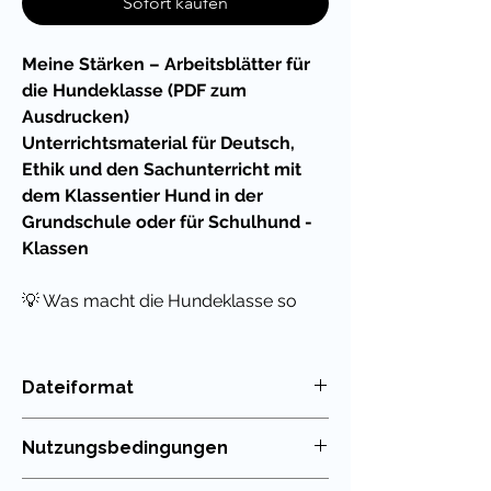
Sofort kaufen
Meine Stärken – Arbeitsblätter für
die Hundeklasse (PDF zum
Ausdrucken)
Unterrichtsmaterial für Deutsch,
Ethik und den Sachunterricht mit
dem Klassentier Hund in der
Grundschule oder für Schulhund -
Klassen
💡 Was macht die Hundeklasse so
besonders?
Hunde sind treue, aufmerksame und
Dateiformat
empathische Wegbegleiter – genau
PDF
wie die Kinder einer
Hundeklasse
. Sie
Nutzungsbedingungen
stehen für
Verlässlichkeit,
Sensibilität und Gemeinschaftssinn
.
Die Nutzung meiner Unterrichtsmaterialien