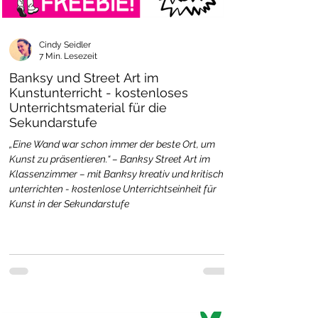
Schulhund Konzept?
Ja – das Material lässt sich sehr gut
mit einem
pädagogisch begleiteten
Cindy Seidler
7 Min. Lesezeit
Schulhund-Konzept
verbinden und
bietet viele Anknüpfungspunkte zur
Banksy und Street Art im
Kunstunterricht - kostenloses
sozialen und emotionalen
Unterrichtsmaterial für die
Entwicklung.
Sekundarstufe
❤️ Warum dieses Material perfekt zur
„Eine Wand war schon immer der beste Ort, um
Kunst zu präsentieren.“ – Banksy Street Art im
Hundeklasse passt:
Klassenzimmer – mit Banksy kreativ und kritisch
unterrichten - kostenlose Unterrichtseinheit für
Hunde symbolisieren Vertrauen,
Kunst in der Sekundarstufe
Treue und feine
Beobachtungsgabe – genau wie
das Material
Es stärkt das Selbstvertrauen der
Kinder und schafft Raum für
ehrliche Reflexion
Das Klassentier Hund dient als