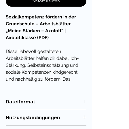
Sofort kaufen
Sozialkompetenz fördern in der
Grundschule – Arbeitsblätter
„Meine Stärken – Axolotl“ |
Axolotlklasse (PDF)
Diese liebevoll gestalteten
Arbeitsblätter helfen dir dabei, Ich-
Stärkung, Selbsteinschätzung und
soziale Kompetenzen kindgerecht
und nachhaltig zu fördern. Das
Material ist visuell ansprechend,
unkompliziert einsetzbar und ideal für
den Schulstart, für Übergangsphasen
Dateiformat
oder zur Reflexion im sozialen Lernen
PDF
– z. B. in Deutsch, Ethik oder
Nutzungsbedingungen
Sachunterricht.
Die Nutzung meiner Unterrichtsmaterialien