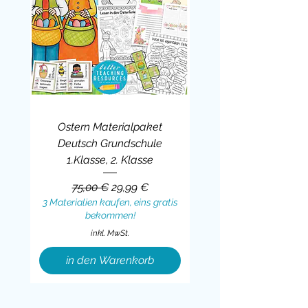
Stärken
im Klassenraum
präsentieren.
Ostern Materialpaket
Deutsch Grundschule
1.Klasse, 2. Klasse
Standardpreis
Sale-Preis
75,00 €
29,99 €
3 Materialien kaufen, eins gratis
bekommen!
inkl. MwSt.
in den Warenkorb
Sale
BUNDLE
BUNDLE
BUNDLE
BUNDLE
BUNDLE
BUNDLE
BUNDLE
BUNDLE
BUNDLE
BUNDLE
BUNDLE
BUNDLE
BUNDLE
BUNDLE
BUNDLE
BUNDLE
BUNDLE
Sale
BUNDLE
Sale
BUNDLE
BUNDLE