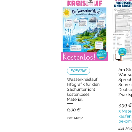
Am Str
Schnellansicht
Schn
FREEBIE
Wortsc
Wasserkreislauf
Sprec
Infografik für den
Schrei
Sachunterricht
Deutsc
kostenloses
Zweits
Material
Preis
3,99 €
Preis
0,00 €
3 Mater
kaufen,
inkl. MwSt.
bekom
inkl. Mw