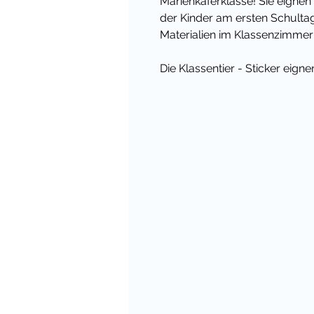
Marienkäferklasse
! Sie eigne
der Kinder am ersten Schultag
Materialien im Klassenzimmer
Die Klassentier - Sticker eig
für alles, was mit den Klasse
Hefter, Materialkisten oder Arb
Du kannst die Vorlagen einfac
ausschneiden und auf vielfält
Unterricht nutzen.
Übrigens habe ich für viele 
passendes Materialpaket - dam
zum Einzelkauf! Und in meinem
Unterrichtsideen und Materiali
Viele liebe Grüße,