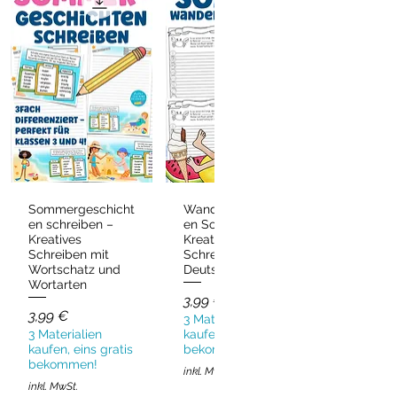
Sommergeschicht
Wandergeschicht
Schnellansicht
Schnellansicht
en schreiben –
en Sommer –
Kreatives
Kreatives
Schreiben mit
Schreiben
Wortschatz und
Deutsch & DaZ
Wortarten
Preis
3,99 €
Preis
3,99 €
3 Materialien
3 Materialien
kaufen, eins gratis
kaufen, eins gratis
bekommen!
bekommen!
inkl. MwSt.
inkl. MwSt.