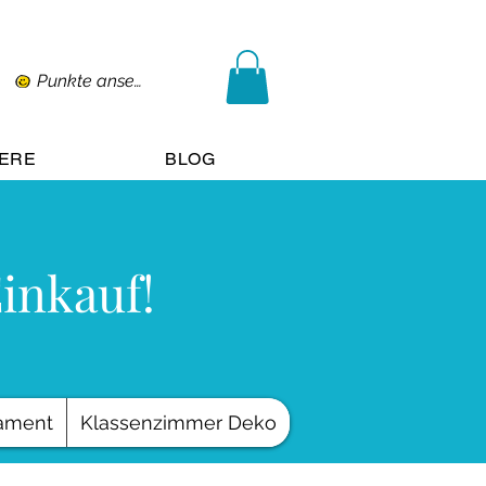
Punkte ansehen
IERE
BLOG
Einkauf!
ament
Klassenzimmer Deko