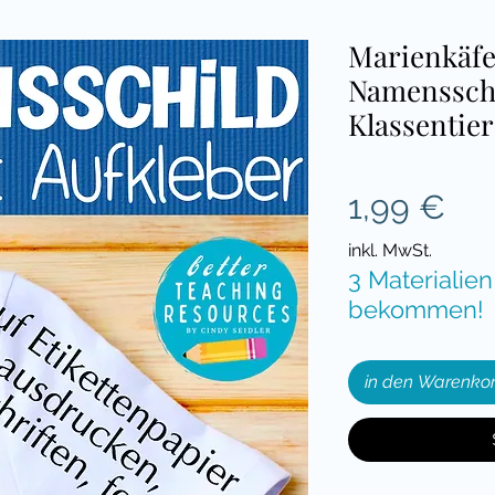
Marienkäfe
Namensschi
Klassentie
Pre
1,99 €
inkl. MwSt.
3 Materialien
bekommen!
in den Warenko