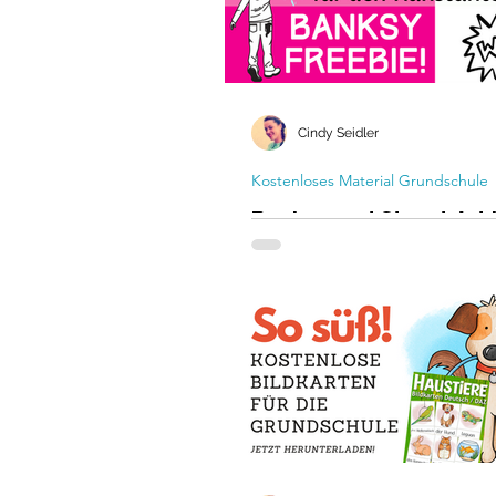
Cindy Seidler
Kostenloses Material Grundschule
Banksy und Street Art 
Kunstunterricht - kost
Unterrichtsmaterial fü
Sekundarstufe
„Eine Wand war schon immer d
Ort, um Kunst zu präsentieren.“
Street Art im Klassenzimmer –
kreativ und kritisch unterrichten
kostenlose Unterrichtseinheit fü
der Sekundarstufe