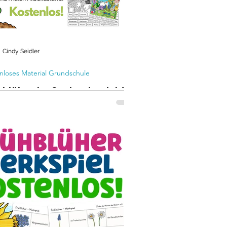
Cindy Seidler
nloses Material Grundschule
hblüher im Sachunterricht -
tenloses Wimmelbild für
 Grundschule
 kostenlos herunterladen! Für die
erung des aufmerksamen Lesens und
Wiederholung der Frühblüher im
nterricht.