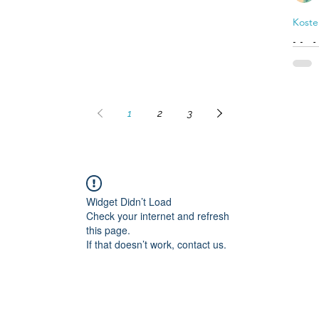
ertag
Koste
Unt
kos
um 
202
Der Ig
1
2
3
jetzt
und 
Büch
Widget Didn’t Load
Check your internet and refresh
this page.
If that doesn’t work, contact us.