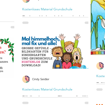
Kostenloses Material Grundschule
Farben Unterrichtsmaterial
Deutsch als Zweitsprache
r den
kostenlos!
Farben im DAZ Unterricht - neues
ustiere
kostenloses Material mit Arbeitsblättern
hönen
und Unterrichtsideen - Download als PDF I
m
Grundschulmaterial
Koste
Cindy Seidler
Frü
Kostenloses Material Grundschule
für
Bildkarten zum Thema Gefühle
Lade 
kostenlos!