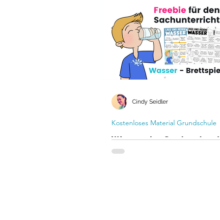
Berlin! Berlin! Wir müssen rede
kostenlose Spielvorlage zum D
den Sachunterricht, Erdkunde
(Landeskunde)
Cindy Seidler
Kostenloses Material Grundschule
Wasser im Sachunterri
Unterrichtsideen und
kostenloses Spiel für 
Grundschule
Unterrichtsideen und kostenlo
Materialien für den Sachunterri
Grundschule zum Thema Wass