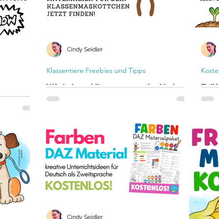
Cindy Seidler
Klassentiere Freebies und Tipps
Koste
Welches Klassenmaskottchen
Frü
im
soll es denn werden?
kos
enloses
die
Unterrichtsmaterialien für das
r die
Klassenmaskottchen finden leicht
Jetzt
er beste
gemacht! Für den Schulanfang in der
Förd
 – Banksy
Grundschule braucht man ein Klassentier.
die 
 mit Banksy
Sachu
 -
r Kunst in
Cindy Seidler