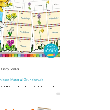
Cindy Seidler
nloses Material Grundschule
hblüher Unterrichtsmaterial
 die Grundschule kostenlos!
dir das kostenlose Frühblüher -