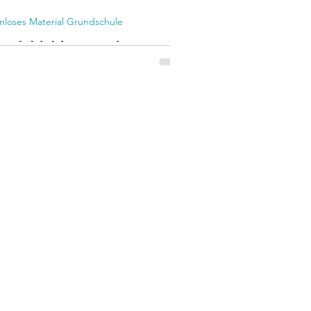
nloses Material Grundschule
errichtsideen und
tenlose Materialien rund
den Igel - Tier des Jahres
4
el ist Tier des Jahres 2024! Lade dir
 mein Freebie Spiel zum Igel herunter
entdecke Unterrichtsideen und
er.