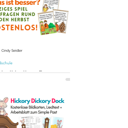
ial für den Sachunterricht in der
dschule herunter - auch für Deutsch
 DAZ
Cindy Seidler
schule
el mit lustigen Fragen rund
den Herbst in der
ndschule (Deutsch + DAZ)
tenlos!
hanlässe für den Herbst -
enloses Material zum Download.