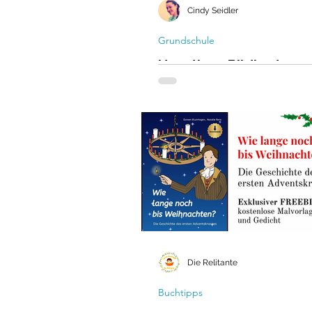
Cindy Seidler
Grundschule
Haustiere Bildkarten -
kostenlos für DAZ ode
Sachunterricht in der
Grundschule
Neuer FREEBIE! Zum Thema Ha
bekommst du diese wundersc
Bildkarten kostenlos direkt zu
Download! ❤️
Die Relitante
Buchtipps