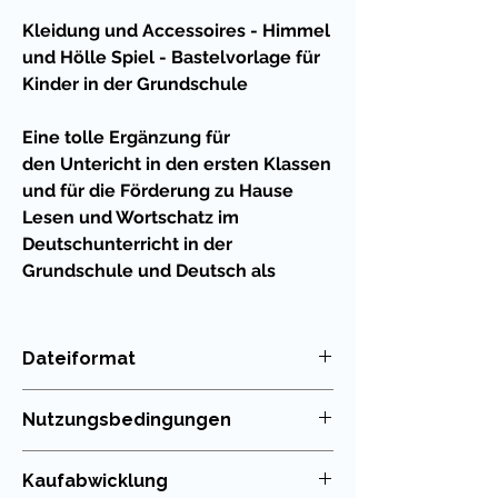
Kleidung und Accessoires - Himmel
und Hölle Spiel - Bastelvorlage für
Kinder in der Grundschule
Eine tolle Ergänzung für
den Untericht in den ersten Klassen
und für die Förderung zu Hause
Lesen und Wortschatz im
Deutschunterricht in der
Grundschule und Deutsch als
Zweitsprache (DAZ)
Auch enthalten im riesigen
Dateiformat
SPARPAKET!
PDF
Nutzungsbedingungen
Was ist Himmel und Hölle?
Die Nutzung meiner Unterrichtsmaterialien
Kaufabwicklung
Himmel und Hölle ist ein weltweit
ist nur für die eigenen Klassen erlaubt. Die