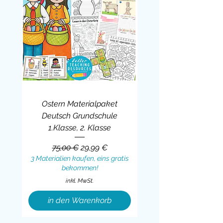
Ostern Materialpaket
Deutsch Grundschule
1.Klasse, 2. Klasse
Standardpreis
Sale-Preis
75,00 €
29,99 €
3 Materialien kaufen, eins gratis
bekommen!
inkl. MwSt.
in den Warenkorb
Sale
BUNDLE
BUNDLE
BUNDLE
BUNDLE
BUNDLE
BUNDLE
BUNDLE
BUNDLE
BUNDLE
BUNDLE
BUNDLE
BUNDLE
BUNDLE
BUNDLE
BUNDLE
BUNDLE
BUNDLE
Sale
BUNDLE
Sale
BUNDLE
BUNDLE