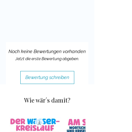
nennt eine Zahl zwischen 1 und 10 - in
dieser Anzahl bewegt Spieler A das
Himmel und Hölle hin und her und
öffnet ihn dann. Es erscheinen vier
Bilder.
Spieler B darf sich eins der Bilder
Noch keine Bewertungen vorhanden
aussuchen und nennt die Vokabel
Jetzt die erste Bewertung abgeben.
dazu. Ob es stimmt - das kann durch
Aufklappen des Spiels überprüft
werden.
Bewertung schreiben
Die Spieler wechseln sich ab und
spielen so lange bis alle Begriffe dran
Wie wär´s damit?
waren. Wörter, die schon dran waren,
dürfen für den Rest des Spiels nicht
mehr genommen werden. Du kannst
deine Lerner auch dazu auffordern,