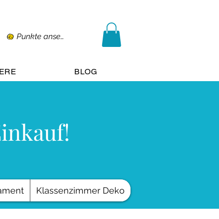
Punkte ansehen
IERE
BLOG
Einkauf!
ament
Klassenzimmer Deko