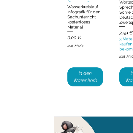
Wortsc
Wasserkreislauf
Sprec
Infografik für den
Schrei
Sachunterricht
Deutsc
kostenloses
Zweits
Material
Preis
3,99 €
Preis
0,00 €
3 Mater
kaufen,
inkl. MwSt.
bekom
inkl. Mw
in den
i
Warenkorb
Wa