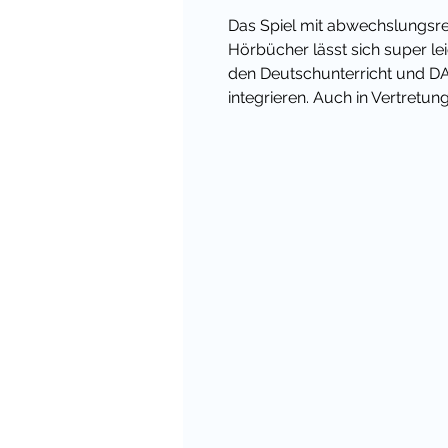
Das Spiel mit abwechslungsr
Hörbücher lässt sich super le
den Deutschunterricht und D
integrieren. Auch in Vertretu
solche Spiele eine willkomm
Partnerarbeit oder in der Gru
MEIN TIPP:
Viele der Themen 
gut fächerübergreifend einsetze
Jugendlichen oder auch in Reli
Diese Serie "Lass uns reden" 
eine großartige Möglichkeit,
verschiedene Themen anzur
Ideal auch als Eisbrecher, we
begonnen wird.
Die Sprechanlässe sind für prin