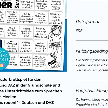
Dateiformat
PDF
Nutzungsbedin
Die Nutzung meiner Un
eigenen Klassen erla
oder in Tauschbörsen
uderbrettspiel für den
 und DAZ in der Grundschule und
Kaufabwicklung
öne Unterrichtsidee zum Sprechen
ma Medien
Du kannst die in mei
ns reden!" - Deutsch und DAZ
Produkte wie Unterri