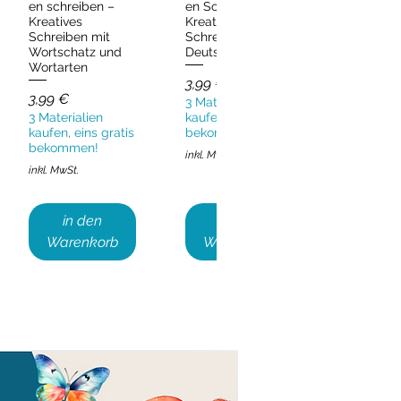
en schreiben –
en Sommer –
Kreatives
Kreatives
Schreiben mit
Schreiben
Wortschatz und
Deutsch & DaZ
Wortarten
Preis
3,99 €
Preis
3,99 €
3 Materialien
3 Materialien
kaufen, eins gratis
kaufen, eins gratis
bekommen!
bekommen!
inkl. MwSt.
inkl. MwSt.
in den
in den
Warenkorb
Warenkorb