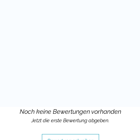
ner Erfahrung im Unterricht und dem
ob du es einsetzen kannst.
hülern viel Spaß mit diesem Material
edback freuen.
 in einem großen BUNDLE (Sparpaket)!
ien sind Teil großer Pakete, damit du
Noch keine Bewertungen vorhanden
rrichts in der Primar- und
Jetzt die erste Bewertung abgeben.
eld sparen kannst!