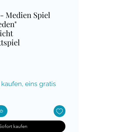
- Medien Spiel
eden"
icht
tspiel
is
 kaufen, eins gratis
rb
Sofort kaufen