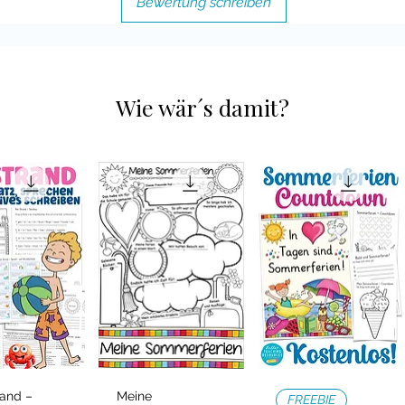
Bewertung schreiben
Wie wär´s damit?
and –
Meine
ellansicht
Schnellansicht
Schnellansicht
FREEBIE