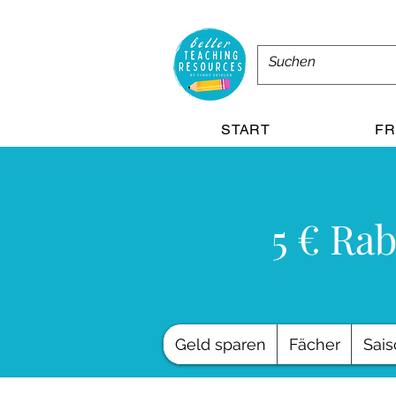
START
FR
5 € Rab
Geld sparen
Fächer
Sais