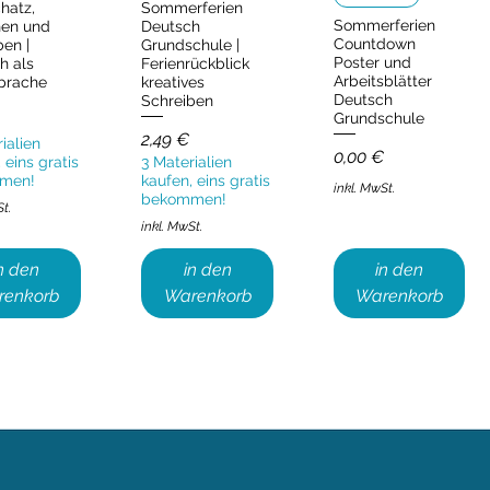
hatz,
Sommerferien
Sommerferien
hen und
Deutsch
Countdown
ben |
Grundschule |
Poster und
h als
Ferienrückblick
Arbeitsblätter
prache
kreatives
Deutsch
Schreiben
Grundschule
Preis
2,49 €
ialien
Preis
0,00 €
 eins gratis
3 Materialien
men!
kaufen, eins gratis
inkl. MwSt.
bekommen!
St.
inkl. MwSt.
n den
in den
in den
renkorb
Warenkorb
Warenkorb