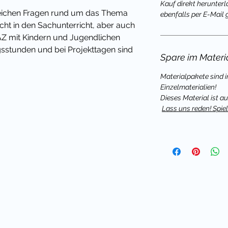
Kauf direkt herunterl
eichen Fragen rund um das Thema
ebenfalls per E-Mail 
icht in den Sachunterricht, aber auch
AZ mit Kindern und Jugendlichen
ngsstunden und bei Projekttagen sind
Spare im Materi
ene Abwechslung und Ergänzung - in
ppe.
Materialpakete sind 
Einzelmaterialien!
in meinen Brettspielen kann man auch
Dieses Material ist a
Lass uns reden! Spi
n - oft zum Beispiel in DAZ mit
gion, Ethik oder Sachunterricht.
mit Brettspielen zu vielen Themen sind
 Schüler zum Sprechen über
egen.
nn ein neues Thema im Unterricht
zipiell für alle Altersstufen geeignet,