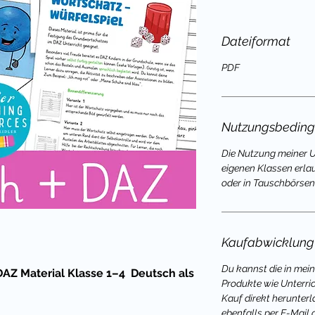
Dateiformat
PDF
Nutzungsbedin
Die Nutzung meiner Un
eigenen Klassen erla
oder in Tauschbörsen
Kaufabwicklung
Du kannst die in mei
AZ Material Klasse 1–4 Deutsch als
Produkte wie Unterri
Kauf direkt herunterl
ebenfalls per E-Mail 