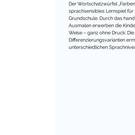
Der Wortschatzwürfel „Farben“ is
sprachsensibles Lernspiel für
Grundschule. Durch das handl
Ausmalen erwerben die Kinder
Weise – ganz ohne Druck. Die f
Differenzierungsvarianten erm
unterschiedlichen Sprachnive
Lernzirkel: Dieses Material br
Unterricht.
Worum geht es in diesem Ma
Farbwörter gehören zum elem
Spracherwerb. Gerade im Deut
bieten Farben einen idealen E
weil sie konkret, visuell erfas
Mit diesem Material lernen Kin
kennen, sondern auch anzuw