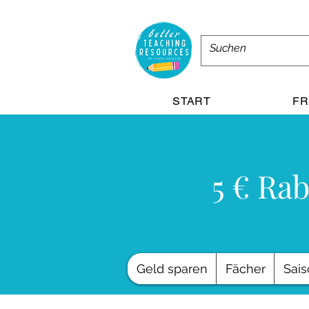
START
FR
5 € Rab
Geld sparen
Fächer
Sais