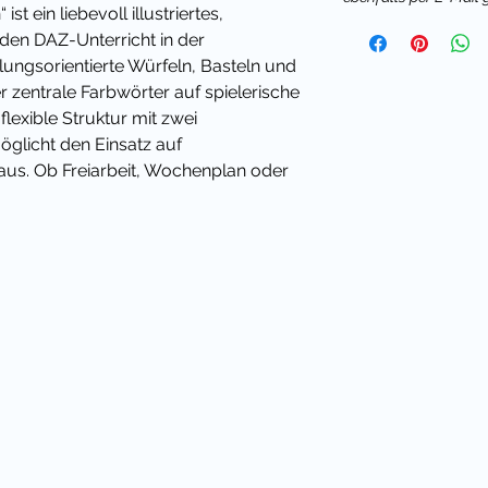
t ein liebevoll illustriertes,
 den DAZ-Unterricht in der
ungsorientierte Würfeln, Basteln und
 zentrale Farbwörter auf spielerische
lexible Struktur mit zwei
öglicht den Einsatz auf
aus. Ob Freiarbeit, Wochenplan oder
ingt Farbe und Struktur in deinen DAZ-
terial?
entaren Grundwortschatz im frühen
sch als Zweitsprache-Unterricht
instieg in den aktiven Sprachgebrauch,
sbar und überall im Alltag präsent sind.
der die wichtigsten Farben nicht nur
enden – durch Zuordnung, mündliche