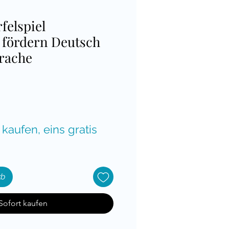
felspiel
 fördern Deutsch
prache
is
 kaufen, eins gratis
rb
Sofort kaufen