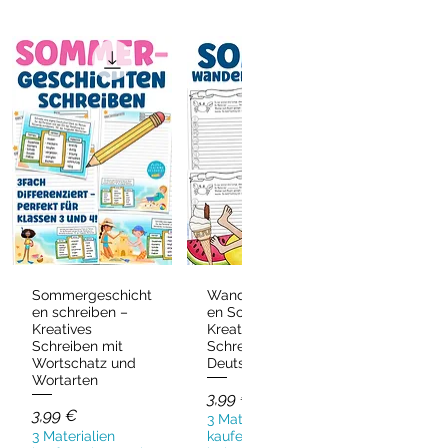
Sommergeschicht
Wandergeschicht
Schnellansicht
Schnellansicht
en schreiben –
en Sommer –
Kreatives
Kreatives
Schreiben mit
Schreiben
Wortschatz und
Deutsch & DaZ
Wortarten
Preis
3,99 €
Preis
3,99 €
3 Materialien
3 Materialien
kaufen, eins gratis