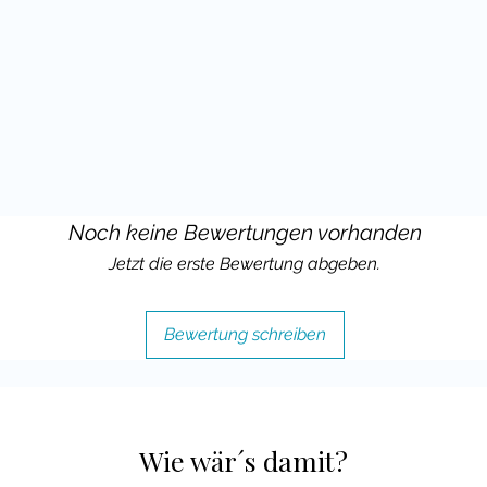
nsame Spiel.
hliche Figuren, die Kindern auf Anhieb
pielblätter fordern zum Lesen,
hen auf.
rozess ablaufen:
l mit Unterstützung.
„Das ist grün.“
Noch keine Bewertungen vorhanden
 „Ich habe pink gewürfelt.“
wiederholt dabei den Begriff.
Jetzt die erste Bewertung abgeben.
echanlässe, die den Wortschatz
Bewertung schreiben
n Einsatz in Klasse 1–4 und ist
genen Lerngruppen mit DAZ-Kindern –
 Unterricht in Regelklassen.
Wie wär´s damit?
n?