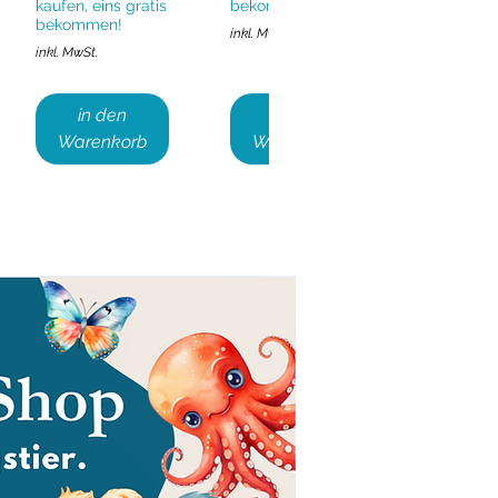
kaufen, eins gratis
bekommen!
bekommen!
inkl. MwSt.
inkl. MwSt.
in den
in den
Warenkorb
Warenkorb
Karwoche
Karwoche
Schnellansicht
Schnellansicht