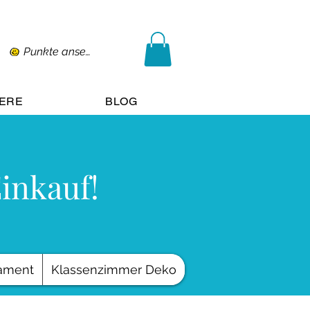
Punkte ansehen
IERE
BLOG
Einkauf!
ament
Klassenzimmer Deko