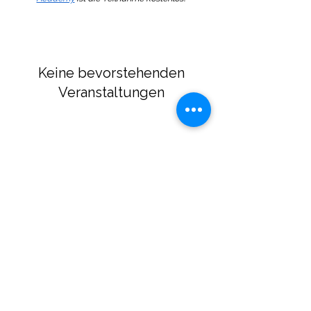
Materialien oder der Social Media Auftritt gut
gelungen sind. Wir betrachten uns im
Bildungsbusiness nicht als Einzelkämpfer,
sondern unterstützen uns gegenseitig. Wir
freuen uns darauf, dich in unserem nächsten
Keine bevorstehenden
Coworking-Meeting begrüßen zu dürfen!
Veranstaltungen
COWORKING SPACES
für TPT
Autoren
Wenn du bereits schöne Unterrichtsmaterialien
erstellt hast und auf deiner eigenen Homepage
oder bei eduki anbietest, dann solltest du
unbedingt auch bei TPT (Teachers Pay
Teachers) tätig werden. Denn dieser
internationale Markt ist einfach gigantisch groß