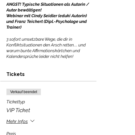
ANGST! Typische Situationen als Autorin /
Autor bewältigen!
Webinar mit Cindy Seidler (eduki Autorin)
und Franz Teichert (Dipl.-Psychologe und
Trainer)
3 sofort umsetzbare Wege, die dir in
Konfliktsituationen den Arsch retten.... und
warum bunte Affirmationskärtchen und
Kalendersprüche leider nicht helfen!
Seit ich die Teacherpreneur Academy
Tickets
gegründet habe und regelmäßig Gruppen-
und Einzelcoachings veranstalte, begegnen
mir immer wieder dieselben Fragen und
Probleme: So berichten mir meine
Verkauf beendet
Teilnehmerinnen und Teilnehmer von den
Tickettyp
"komischen Blicken" aus dem Kollegium,
wenn sie erzählen, dass sie ihre Materialien
VIP Ticket
nun bei eduki verkaufen. Oder sie schreiben
mir, dass sie sich bei Instagram nicht live
Mehr Infos
zeigen wollen, weil sie "nicht so fotogen" sind.
Und ganz typisch: sie verschenken einen
Preis