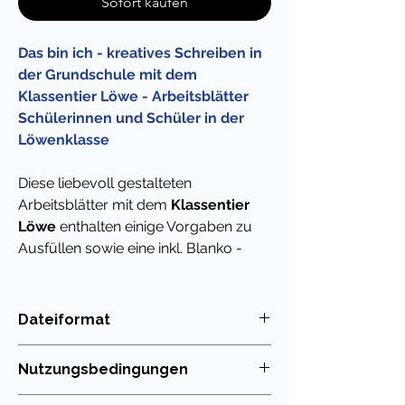
Sofort kaufen
Das bin ich - kreatives Schreiben in
der Grundschule mit dem
Klassentier Löwe - Arbeitsblätter
Schülerinnen und Schüler in der
Löwenklasse
Diese liebevoll gestalteten
Arbeitsblätter mit dem
Klassentier
Löwe
enthalten einige Vorgaben zu
Ausfüllen sowie eine inkl. Blanko -
Vorlage zum selbst Ausmalen und für
das kreative Schreiben / die
Vorstellung der eigenen Person.
Dateiformat
PDF
Super geeignet auch für die Begrüßung
Nutzungsbedingungen
beim Schulstart und als schriftliche
Basis für das gegenseitige Vorstellen,
Die Nutzung meiner Unterrichtsmaterialien