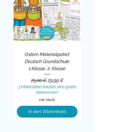
Ostern Materialpaket
Deutsch Grundschule
1.Klasse, 2. Klasse
Standardpreis
Sale-Preis
75,00 €
29,99 €
3 Materialien kaufen, eins gratis
bekommen!
inkl. MwSt.
in den Warenkorb
Sale
BUNDLE
BUNDLE
BUNDLE
BUNDLE
BUNDLE
BUNDLE
BUNDLE
BUNDLE
BUNDLE
BUNDLE
BUNDLE
BUNDLE
BUNDLE
BUNDLE
BUNDLE
BUNDLE
BUNDLE
Sale
BUNDLE
Sale
BUNDLE
BUNDLE