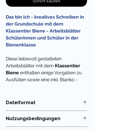
Sofort kaufen
Das bin ich - kreatives Schreiben in
der Grundschule mit dem
Klassentier Biene - Arbeitsblätter
Schülerinnen und Schüler in der
Bienenklasse
Diese liebevoll gestalteten
Arbeitsblätter mit dem
Klassentier
Biene
enthalten einige Vorgaben zu
Ausfüllen sowie eine inkl. Blanko -
Vorlage zum selbst Ausmalen und für
das kreative Schreiben / die
Vorstellung der eigenen Person.
Dateiformat
PDF
Super geeignet auch für die Begrüßung
Nutzungsbedingungen
beim Schulstart und als schriftliche
Basis für das gegenseitige Vorstellen,
Die Nutzung meiner Unterrichtsmaterialien