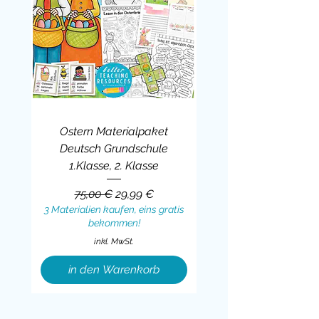
Ostern Materialpaket
Deutsch Grundschule
1.Klasse, 2. Klasse
Standardpreis
Sale-Preis
75,00 €
29,99 €
3 Materialien kaufen, eins gratis
bekommen!
inkl. MwSt.
in den Warenkorb
Sale
BUNDLE
BUNDLE
BUNDLE
BUNDLE
BUNDLE
BUNDLE
BUNDLE
BUNDLE
BUNDLE
BUNDLE
BUNDLE
BUNDLE
BUNDLE
BUNDLE
BUNDLE
BUNDLE
BUNDLE
Sale
BUNDLE
Sale
BUNDLE
BUNDLE