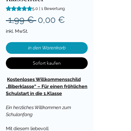
Das Rating beträgt 5.0 von fünf Sternen, basierend auf 1 Be
5.0 | 1 Bewertung
Standardpreis
Sale-
 1,99 € 
0,00 €
Preis
inkl. MwSt.
in den Warenkorb
Sofort kaufen
Kostenloses Willkommensschild
„Biberklasse“ – Für einen fröhlichen
Schulstart in die 1.Klasse
Ein herzliches Willkommen zum
Schulanfang
Mit diesem liebevoll