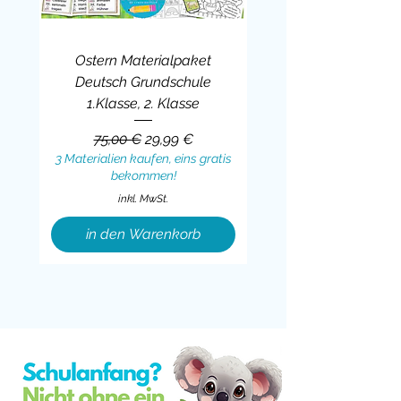
Ostern Materialpaket
Deutsch Grundschule
1.Klasse, 2. Klasse
Standardpreis
Sale-Preis
75,00 €
29,99 €
3 Materialien kaufen, eins gratis
bekommen!
inkl. MwSt.
in den Warenkorb
Sale
BUNDLE
BUNDLE
BUNDLE
BUNDLE
BUNDLE
BUNDLE
BUNDLE
BUNDLE
BUNDLE
BUNDLE
BUNDLE
BUNDLE
BUNDLE
BUNDLE
BUNDLE
BUNDLE
BUNDLE
Sale
BUNDLE
Sale
BUNDLE
BUNDLE